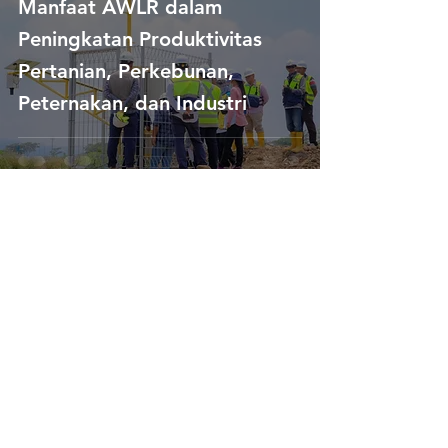
Manfaat AWLR dalam
Peningkatan Produktivitas
Pertanian, Perkebunan,
Peternakan, dan Industri
Rizka Wiyossabhi Fenia
Nov 9, 2023
3 min read
Apa Itu AWLR (Automatic
Water Level Recorder)
Mertani?