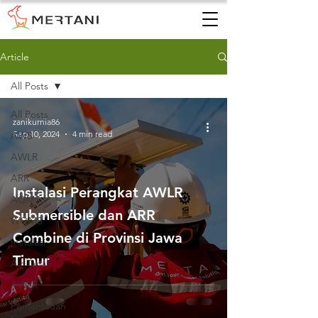
Article
All Posts
All Posts
zanikurnia86
Sep 10, 2024
4 min read
AWS
AWLR
ARR
Instalasi Perangkat AWLR
AQMS
Submersible dan ARR
WQMS
Combine di Provinsi Jawa
Instalasi
Timur
Air Tanah
AWLR
Pemantauan