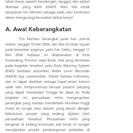
tahan banjir, seperti bendungan, tanggul, dan sistem 
drainase yang lebih efektif. Mari kita simak 
perjalanan tim Mertani sebagai salah satu kontriutor 
dalam mengurangi kerusakan akibat banjir!
A. Awal Keberangkatan
	Tim Mertani berangkat pada hari Jum'at 
malam, tanggal 10 Mei 2024, dan tiba di lokasi tujuan 
pada keesokan paginya, yaitu hari Sabtu, tanggal 11 
Mei 2024. Instalasi ini dilaksanakan di Kota 
Sumedang, Provinsi Jawa Barat. Alat yang diinstalasi 
pada kegiatan tersebut yaitu Early Warning System 
(EWS) berbasis Automatic Water Level Recorder 
(AWLR) tipe submersible. Dalam bahasa Indonesia, 
alat ini dapat diartikan sebagai kapal selam karena 
salah satu komponennya berupa paralon panjang 
yang dapat 'menyelam' hingga ke dasar air. Pada 
kegiatan ini, perusahaan mitra menginginkan 
perangkat yang mampu mendeteksi kenaikan tinggi 
muka air sungai atau saluran yang sesuai dengan 
kebutuhan proyek yang sedang dijalani oleh 
perusahaan tersebut. Perusahaan mitra yang 
bergerak di bidang konstruksi alat berat ini tengah 
menjalankan proyek pembangunan jembatan di 