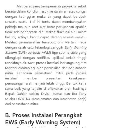
	Alat berat yang beroperasi di proyek tersebut 
berada dalam kondisi masuk ke dalam air atau sungai 
dengan ketinggian muka air yang dapat berubah 
sewaktu-waktu. Hal ini tentu dapat membahayakan 
pekerja maupun aset alat berat perusahaan apabila 
tidak ada peringatan dini terkait fluktuasi air. Dalam 
hal ini, artinya banjir dapat datang sewaktu-waktu. 
Melihat permasalahan tersebut, tim Mertani hadir 
dengan salah satu teknologi canggih 
Early Warning 
Sustem
 (EWS) berbasis AWLR tipe submersible yang 
dilengkapi dengan notifikasi aplikasi terkait tinggi 
rendahnya air. Saat proses instalasi berlangsung, tim 
Mertani didampingi oleh perwakilan dari perusahaan 
mitra. Kehadiran perusahaan mitra pada proses 
instalasi memberi presentasi kesuksesan 
pemasangan alat menjadi lebih tinggi. Bentuk kerja 
sama baik yang terjalin direfleksikan oleh hadirnya 
Bapak Dahlan selaku Divisi Humas dan Ibu Fany 
selaku Divisi K3 (Keselamatan dan Kesehatan Kerja) 
dari perusahaan mitra.
B. Proses Instalasi Perangkat 
EWS (Early Warning System)