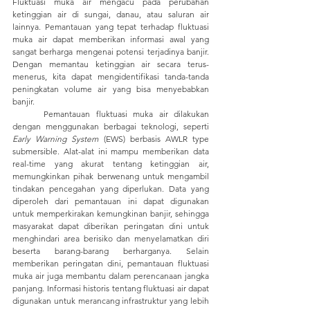
Fluktuasi muka air mengacu pada perubahan 
ketinggian air di sungai, danau, atau saluran air 
lainnya. Pemantauan yang tepat terhadap fluktuasi 
muka air dapat memberikan informasi awal yang 
sangat berharga mengenai potensi terjadinya banjir. 
Dengan memantau ketinggian air secara terus-
menerus, kita dapat mengidentifikasi tanda-tanda 
peningkatan volume air yang bisa menyebabkan 
banjir. 
	Pemantauan fluktuasi muka air dilakukan 
dengan menggunakan berbagai teknologi, seperti 
Early Warning System
 (EWS) berbasis AWLR type 
submersible. Alat-alat ini mampu memberikan data 
real-time yang akurat tentang ketinggian air, 
memungkinkan pihak berwenang untuk mengambil 
tindakan pencegahan yang diperlukan. Data yang 
diperoleh dari pemantauan ini dapat digunakan 
untuk memperkirakan kemungkinan banjir, sehingga 
masyarakat dapat diberikan peringatan dini untuk 
menghindari area berisiko dan menyelamatkan diri 
beserta barang-barang berharganya. Selain 
memberikan peringatan dini, pemantauan fluktuasi 
muka air juga membantu dalam perencanaan jangka 
panjang. Informasi historis tentang fluktuasi air dapat 
digunakan untuk merancang infrastruktur yang lebih 