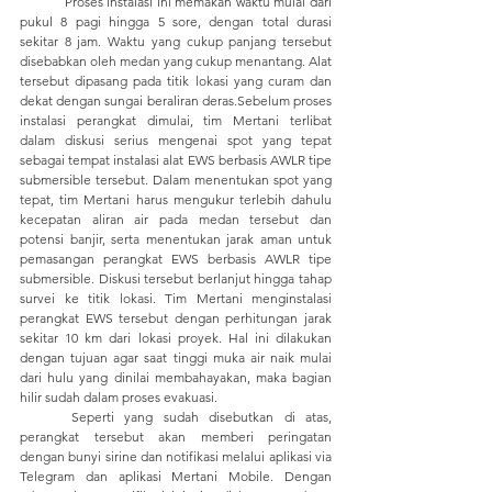
	Proses instalasi ini memakan waktu mulai dari 
pukul 8 pagi hingga 5 sore, dengan total durasi 
sekitar 8 jam. Waktu yang cukup panjang tersebut 
disebabkan oleh medan yang cukup menantang. Alat 
tersebut dipasang pada titik lokasi yang curam dan 
dekat dengan sungai beraliran deras.Sebelum proses 
instalasi perangkat dimulai, tim Mertani terlibat 
dalam diskusi serius mengenai spot yang tepat 
sebagai tempat instalasi alat EWS berbasis AWLR tipe 
submersible tersebut. Dalam menentukan spot yang 
tepat, tim Mertani harus mengukur terlebih dahulu 
kecepatan aliran air pada medan tersebut dan 
potensi banjir, serta menentukan jarak aman untuk 
pemasangan perangkat EWS berbasis AWLR tipe 
submersible. Diskusi tersebut berlanjut hingga tahap 
survei ke titik lokasi. Tim Mertani menginstalasi 
perangkat EWS tersebut dengan perhitungan jarak 
sekitar 10 km dari lokasi proyek. Hal ini dilakukan 
dengan tujuan agar saat tinggi muka air naik mulai 
dari hulu yang dinilai membahayakan, maka bagian 
hilir sudah dalam proses evakuasi.
	Seperti yang sudah disebutkan di atas, 
perangkat tersebut akan memberi peringatan 
dengan bunyi sirine dan notifikasi melalui aplikasi via 
Telegram dan aplikasi Mertani Mobile. Dengan 