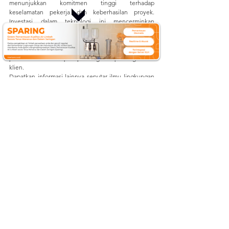
menunjukkan komitmen tinggi terhadap 
keselamatan pekerja dan keberhasilan proyek. 
Investasi dalam teknologi ini mencerminkan 
tanggung jawab sosial dan profesionalisme 
perusahaan, sekaligus meningkatkan efisiensi dan 
produktivitas proyek, serta memperkuat reputasi 
perusahaan di mata para pemangku kepentingan dan 
klien.
Dapatkan informasi lainnya seputar ilmu lingkungan 
dan pertanian dengan cara mengunjungi kami di:
Website: 
mertani.co.id
YouTube: 
mertani official
Instagram: 
@mertani_indonesia
Linkedin : 
PT Mertani
Tiktok : 
mertaniofficial
#InstalasiEWS
#EWS
#AWLR
#EWSberbasisAWLR
#EarlyWarningSystem
#AutomaticWaterLevelRecorder
#PemantauanFluktuasiAir
#PemantauanDiniBanjir
#Sumedang
#JawaBarat
#Mertani