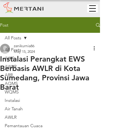
Post
All Posts
zanikurnia86
All Posts
May 15, 2024
Instalasi Perangkat EWS
AWS
Berbasis AWLR di Kota
AWLR
ARR
Sumedang, Provinsi Jawa
AQMS
Barat
WQMS
Instalasi
Air Tanah
AWLR
Pemantauan Cuaca