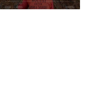
Marketing Mertani
Aug 14, 2025
3 min read
Optimalisasi Sistem SPARING
dalam Pengawasan Air
Limbah di Sulawesi Tenggara
Marketing Mertani