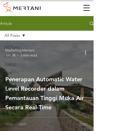
Article
All Posts
All Posts
Marketing Mertani
Jan 28
3 min read
AWS
AWLR
ARR
Penerapan Automatic Water
AQMS
Level Recorder dalam
WQMS
Pemantauan Tinggi Muka Air
Instalasi
Secara Real-Time
Air Tanah
AWLR
Pemantauan