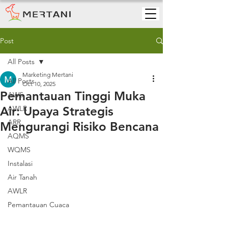
Post
All Posts
Marketing Mertani
All Posts
Oct 10, 2025
Pemantauan Tinggi Muka
AWS
Air: Upaya Strategis
AWLR
ARR
Mengurangi Risiko Bencana
AQMS
WQMS
Instalasi
Air Tanah
AWLR
Pemantauan Cuaca