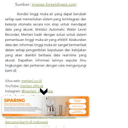
Sumber: 
images.forestdigest.com
Kondisi tinggi muka air yang dapat berubah 
setiap saat memerlukan sistem yang terintegrasi dan 
bekerja otomatis secara non stop untuk mendapat 
data yang akurat. Melalui Automatic Water Level 
Recorder, Mertani hadir dengan solusi untuk sistem 
pemantauan tinggi muka air yang efektif. Keakuratan 
data dan informasi tinggi muka air sangat bermanfaat 
dalam setiap pengambilan keputusan dan kebijakan 
yang akan diambil berbasis data real-time yang 
akurat. 
Dapatkan informasi lainnya seputar ilmu 
lingkungan dan pertanian dengan cara mengunjungi 
kami di:
Situs web: 
mertani.co.id
YouTube: 
mertani official
Instagram: 
@mertani_indonesia
Linkedin : 
Merapi Tani Instrumen
Tiktok : 
mertaniofficial
Sumber:
https://indonesiabaik.id/infografis/risiko-besar-
bencana-banjir-di-indonesia
https://www.mertani.co.id/id/post/manfaat-