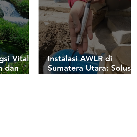
gsi Vital
Instalasi AWLR di
m dan
Sumatera Utara: Solusi
nusia
Monitoring Air Real-
Time untuk Lahan
Warga