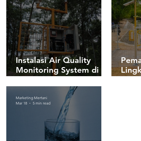
Mode
Instalasi Air Quality
Pema
Monitoring System di
Ling
Karawang, Jawa Barat
Pema
Miti
Real
Marketing Mertani
Mar 18
5 min read