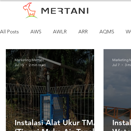
All Posts
AWS
AWLR
ARR
AQMS
W
Marketing Mertani
Marketing 
Jul 15
2 min read
Jul 7
3 m
Instalasi Alat Ukur TMAT
Insta