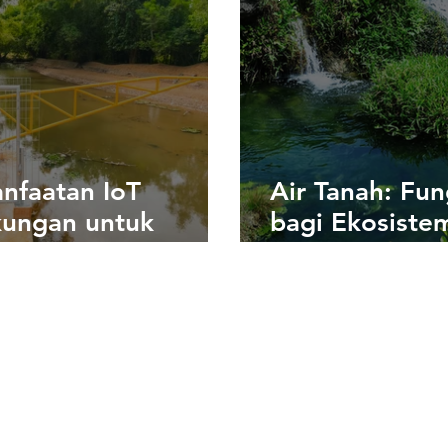
rn
nfaatan IoT
Air Tanah: Fun
kungan untuk
bagi Ekosiste
ntauan dan
Kehidupan Ma
gasi Bencana Secara
-Time