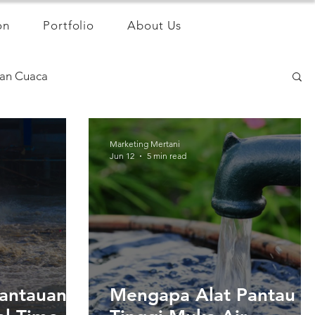
on
Portfolio
About Us
an Cuaca
Marketing Mertani
Jun 12
5 min read
antauan
Mengapa Alat Pantau