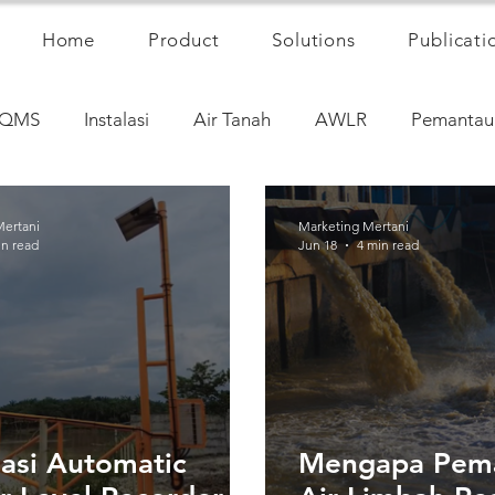
Home
Product
Solutions
Publicati
QMS
Instalasi
Air Tanah
AWLR
Pemantau
Mertani
Marketing Mertani
in read
Jun 18
4 min read
lasi Automatic
Mengapa Pem