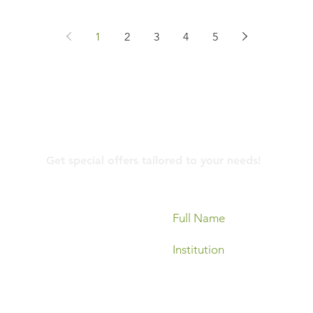
1
2
3
4
5
Contact Us
Get special offers tailored to your needs!