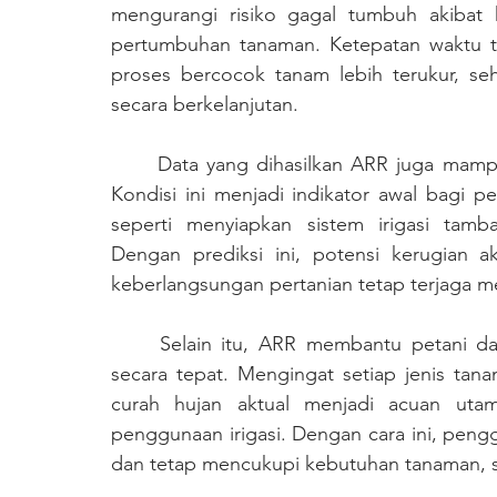
mengurangi risiko gagal tumbuh akibat k
pertumbuhan tanaman. Ketepatan waktu 
proses bercocok tanam lebih terukur, seh
secara berkelanjutan.
	Data yang dihasilkan ARR juga mampu menunjukkan tren curah hujan yang menurun. 
Kondisi ini menjadi indikator awal bagi pe
seperti menyiapkan sistem irigasi tamba
Dengan prediksi ini, potensi kerugian ak
keberlangsungan pertanian tetap terjaga m
	Selain itu, ARR membantu petani dalam menentukan kebutuhan air setiap tanaman 
secara tepat. Mengingat setiap jenis tan
curah hujan aktual menjadi acuan uta
penggunaan irigasi. Dengan cara ini, penggu
dan tetap mencukupi kebutuhan tanaman, se