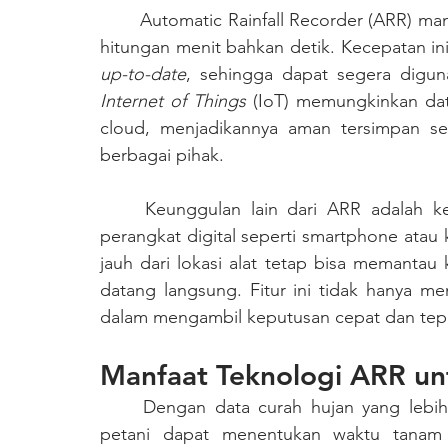
	Automatic Rainfall Recorder (ARR) mampu mencatat curah hujan secara otomatis dalam 
up-to-date
Internet of Things
 (IoT) memungkinkan data
cloud, menjadikannya aman tersimpan se
berbagai pihak.
	Keunggulan lain dari ARR adalah kemudahan akses data secara jarak jauh melalui 
perangkat digital seperti smartphone atau 
jauh dari lokasi alat tetap bisa memantau 
datang langsung. Fitur ini tidak hanya m
dalam mengambil keputusan cepat dan tepat
Manfaat Teknologi ARR un
Dengan data curah hujan yang lebih p
petani dapat menentukan waktu tanam s