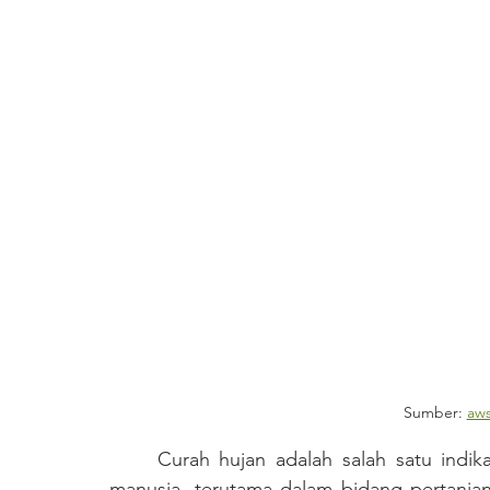
Sumber: 
aws
	Curah hujan adalah salah satu indikator utama yang sangat menentukan kehidupan 
manusia, terutama dalam bidang pertanian