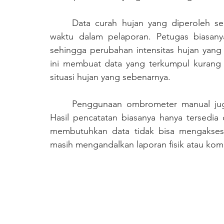
	Data curah hujan yang diperoleh secara manual cenderung memiliki keterlambatan 
waktu dalam pelaporan. Petugas biasanya
sehingga perubahan intensitas hujan yang te
ini membuat data yang terkumpul kurang 
situasi hujan yang sebenarnya.
	Penggunaan ombrometer manual juga menghadapi hambatan dari sisi aksesibilitas. 
Hasil pencatatan biasanya hanya tersedia 
membutuhkan data tidak bisa mengaksesny
masih mengandalkan laporan fisik atau ko