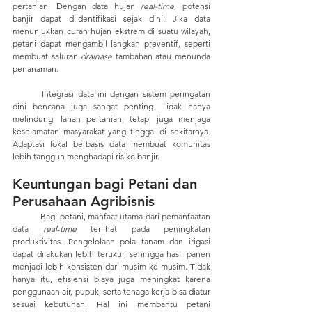
pertanian. Dengan data hujan 
real-time, 
potensi 
banjir dapat diidentifikasi sejak dini. Jika data 
menunjukkan curah hujan ekstrem di suatu wilayah, 
petani dapat mengambil langkah preventif, seperti 
membuat saluran 
drainase 
tambahan atau menunda 
penanaman.
	Integrasi data ini dengan sistem peringatan 
dini bencana juga sangat penting. Tidak hanya 
melindungi lahan pertanian, tetapi juga menjaga 
keselamatan masyarakat yang tinggal di sekitarnya. 
Adaptasi lokal berbasis data membuat komunitas 
lebih tangguh menghadapi risiko banjir.
Keuntungan bagi Petani dan 
Perusahaan Agribisnis
	Bagi petani, manfaat utama dari pemanfaatan 
data 
real
-
time 
terlihat pada peningkatan 
produktivitas. Pengelolaan pola tanam dan irigasi 
dapat dilakukan lebih terukur, sehingga hasil panen 
menjadi lebih konsisten dari musim ke musim. Tidak 
hanya itu, efisiensi biaya juga meningkat karena 
penggunaan air, pupuk, serta tenaga kerja bisa diatur 
sesuai kebutuhan. Hal ini membantu petani 