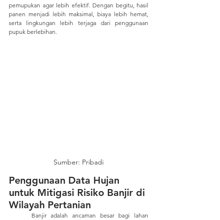
pemupukan agar lebih efektif. Dengan begitu, hasil 
panen menjadi lebih maksimal, biaya lebih hemat, 
serta lingkungan lebih terjaga dari penggunaan 
pupuk berlebihan.
Sumber: Pribadi
Penggunaan Data Hujan 
untuk Mitigasi Risiko Banjir di 
Wilayah Pertanian
	Banjir adalah ancaman besar bagi lahan 