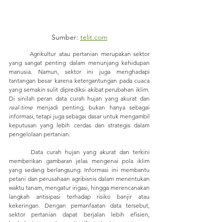
Sumber: 
telit.com
	Agrikultur atau pertanian merupakan sektor 
yang sangat penting dalam menunjang kehidupan 
manusia. Namun, sektor ini juga menghadapi 
tantangan besar karena ketergantungan pada cuaca 
yang semakin sulit diprediksi akibat perubahan iklim. 
Di sinilah peran data curah hujan yang akurat dan 
real-time
 menjadi penting, bukan hanya sebagai 
informasi, tetapi juga sebagai dasar untuk mengambil 
keputusan yang lebih cerdas dan strategis dalam 
pengelolaan pertanian.
	Data curah hujan yang akurat dan terkini 
memberikan gambaran jelas mengenai pola iklim 
yang sedang berlangsung. Informasi ini membantu 
petani dan perusahaan agribisnis dalam menentukan 
waktu tanam, mengatur irigasi, hingga merencanakan 
langkah antisipasi terhadap risiko banjir atau 
kekeringan. Dengan pemanfaatan data tersebut, 
sektor pertanian dapat berjalan lebih efisien, 