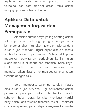
implementasi nyata pertanian presisi, di mana 
teknologi dan data menjadi dasar utama dalam 
menjaga produktivitas pertanian.
Aplikasi Data untuk 
Manajemen Irigasi dan 
Pemupukan
	Air adalah sumber daya paling penting dalam 
sektor pertanian, sehingga pengelolaannya harus 
benar-benar diperhitungkan. Dengan adanya data 
curah hujan 
real-time
, irigasi dapat dikelola secara 
lebih efisien dan tepat sasaran. Petani tidak perlu 
melakukan penyiraman berlebihan ketika hujan 
sudah mencukupi kebutuhan tanaman. Sebaliknya, 
ketika curah hujan menurun, mereka bisa 
memaksimalkan irigasi untuk menjaga tanaman tetap 
tumbuh dengan baik.
	Selain membantu dalam pengelolaan irigasi, 
data curah hujan 
real-time
 juga bermanfaat dalam 
penentuan pola pemupukan. Memberikan pupuk 
sebelum hujan deras berisiko membuat nutrisi 
hanyut dan tidak terserap tanaman. Melalui informasi 
cuaca yang akurat, petani dapat menyesuaikan waktu 