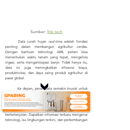
Sumber: 
fnb.tech
	Data curah hujan 
real-time
 adalah fondasi 
penting dalam membangun agrikultur cerdas. 
Dengan bantuan teknologi ARR, petani bisa 
menentukan waktu tanam yang tepat, mengelola 
irigasi, serta mengantisipasi banjir. Tidak hanya itu, 
data ini juga meningkatkan efisiensi biaya, 
produktivitas, dan daya saing produk agrikultur di 
pasar global.
	Ke depan, peran data semakin krusial untuk 
menjawab tantangan perubahan iklim. Pertanian 
berbasis data bukan lagi pilihan, melainkan 
kebutuhan. Dengan kolaborasi semua pihak, 
agrikultur Indonesia bisa lebih tangguh, modern, dan 
berkelanjutan. 
Dapatkan informasi terbaru mengenai 
teknologi, isu lingkungan terkini, dan perkembangan 
Internet of Things
 (IoT) dengan mengikuti aktivitas 