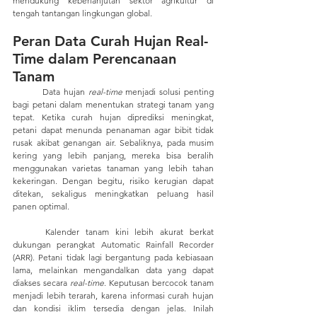
mendukung keberlanjutan sektor agrikultur di 
tengah tantangan lingkungan global.
Peran Data Curah Hujan Real-
Time dalam Perencanaan 
Tanam
	Data hujan 
real-time
 menjadi solusi penting 
bagi petani dalam menentukan strategi tanam yang 
tepat. Ketika curah hujan diprediksi meningkat, 
petani dapat menunda penanaman agar bibit tidak 
rusak akibat genangan air. Sebaliknya, pada musim 
kering yang lebih panjang, mereka bisa beralih 
menggunakan varietas tanaman yang lebih tahan 
kekeringan. Dengan begitu, risiko kerugian dapat 
ditekan, sekaligus meningkatkan peluang hasil 
panen optimal.
	Kalender tanam kini lebih akurat berkat 
dukungan perangkat Automatic Rainfall Recorder 
(ARR). Petani tidak lagi bergantung pada kebiasaan 
lama, melainkan mengandalkan data yang dapat 
diakses secara 
real-time
. Keputusan bercocok tanam 
menjadi lebih terarah, karena informasi curah hujan 
dan kondisi iklim tersedia dengan jelas. Inilah 