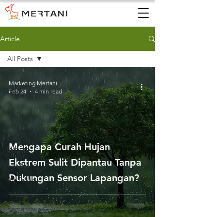
Article
All Posts
All Posts
Marketing Mertani
Feb 24
4 min read
AWS
AWLR
ARR
AQMS
Mengapa Curah Hujan
WQMS
Ekstrem Sulit Dipantau Tanpa
Instalasi
Dukungan Sensor Lapangan?
Air Tanah
AWLR
Pemantauan