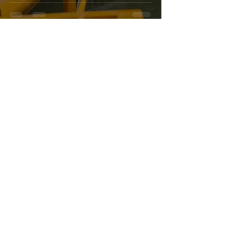
Marketing Mertani
Oct 21, 2025
3 min read
Optimalisasi Pemantauan
Curah Hujan: Instalasi ARR di
Wilayah Kalimantan Barat
Marketing Mertani