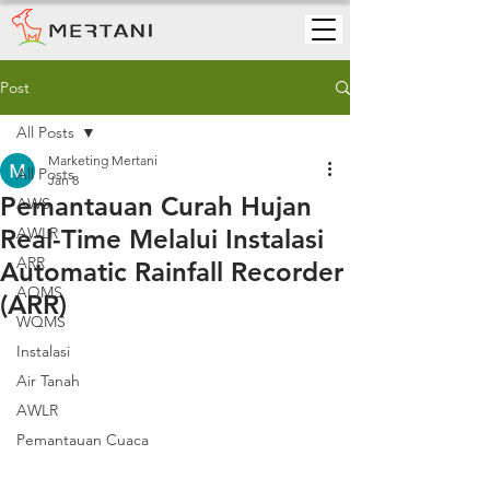
Post
All Posts
Marketing Mertani
All Posts
Jan 8
Pemantauan Curah Hujan
AWS
Real-Time Melalui Instalasi
AWLR
ARR
Automatic Rainfall Recorder
AQMS
(ARR)
WQMS
Instalasi
Air Tanah
AWLR
Pemantauan Cuaca