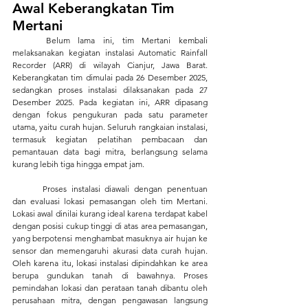
Awal Keberangkatan Tim 
Mertani
	Belum lama ini, tim Mertani kembali 
melaksanakan kegiatan instalasi Automatic Rainfall 
Recorder (ARR) di wilayah Cianjur, Jawa Barat. 
Keberangkatan tim dimulai pada 26 Desember 2025, 
sedangkan proses instalasi dilaksanakan pada 27 
Desember 2025. Pada kegiatan ini, ARR dipasang 
dengan fokus pengukuran pada satu parameter 
utama, yaitu curah hujan. Seluruh rangkaian instalasi, 
termasuk kegiatan pelatihan pembacaan dan 
pemantauan data bagi mitra, berlangsung selama 
kurang lebih tiga hingga empat jam.
	Proses instalasi diawali dengan penentuan 
dan evaluasi lokasi pemasangan oleh tim Mertani. 
Lokasi awal dinilai kurang ideal karena terdapat kabel 
dengan posisi cukup tinggi di atas area pemasangan, 
yang berpotensi menghambat masuknya air hujan ke 
sensor dan memengaruhi akurasi data curah hujan. 
Oleh karena itu, lokasi instalasi dipindahkan ke area 
berupa gundukan tanah di bawahnya. Proses 
pemindahan lokasi dan perataan tanah dibantu oleh 
perusahaan mitra, dengan pengawasan langsung 