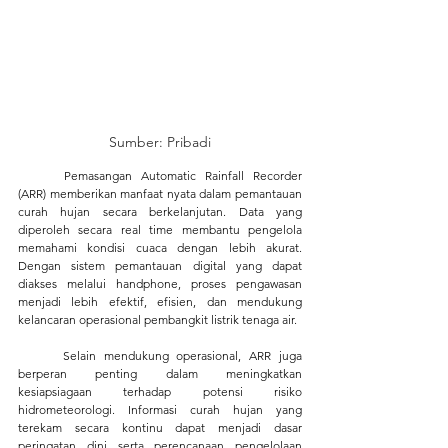
Sumber: Pribadi
	Pemasangan Automatic Rainfall Recorder 
(ARR) memberikan manfaat nyata dalam pemantauan 
curah hujan secara berkelanjutan. Data yang 
diperoleh secara real time membantu pengelola 
memahami kondisi cuaca dengan lebih akurat. 
Dengan sistem pemantauan digital yang dapat 
diakses melalui handphone, proses pengawasan 
menjadi lebih efektif, efisien, dan mendukung 
kelancaran operasional pembangkit listrik tenaga air.
	Selain mendukung operasional, ARR juga 
berperan penting dalam meningkatkan 
kesiapsiagaan terhadap potensi risiko 
hidrometeorologi. Informasi curah hujan yang 
terekam secara kontinu dapat menjadi dasar 
peringatan dini serta perencanaan pengelolaan 