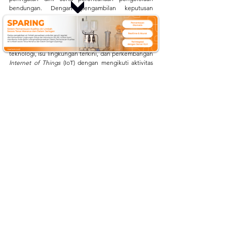
bendungan. Dengan pengambilan keputusan 
berbasis data yang akurat, keamanan infrastruktur, 
keselamatan lingkungan sekitar, dan keberlanjutan 
pengelolaan sumber daya air dapat terjaga dengan 
baik. Dapatkan informasi terbaru mengenai 
teknologi, isu lingkungan terkini, dan perkembangan 
Internet of Things
 (IoT) dengan mengikuti aktivitas 
kami di:
Website
:
mertani.co.id
YouTube
:
mertani official
Instagram
:
 @mertani_indonesia
Linkedin 
:
 PT Mertani
Tiktok 
:
 mertaniofficial
Internet of Things
ARR
merapi tani instrumen
Automatic Rainfall Recorder
Instalasi
Curah hujan
solusi iot
data hujan
operasional
Instalasi