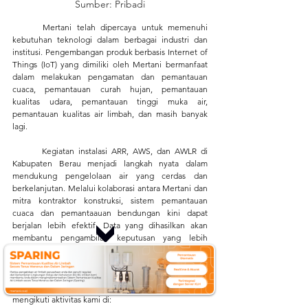
Sumber: Pribadi
	Mertani telah dipercaya untuk memenuhi 
kebutuhan teknologi dalam berbagai industri dan 
institusi. Pengembangan produk berbasis Internet of 
Things (IoT) yang dimiliki oleh Mertani bermanfaat 
dalam melakukan pengamatan dan pemantauan 
cuaca, pemantauan curah hujan, pemantauan 
kualitas udara, pemantauan tinggi muka air, 
pemantauan kualitas air limbah, dan masih banyak 
lagi. 
	Kegiatan instalasi ARR, AWS, dan AWLR di 
Kabupaten Berau menjadi langkah nyata dalam 
mendukung pengelolaan air yang cerdas dan 
berkelanjutan. Melalui kolaborasi antara Mertani dan 
mitra kontraktor konstruksi, sistem pemantauan 
cuaca dan pemantaauan bendungan kini dapat 
berjalan lebih efektif. Data yang dihasilkan akan 
membantu pengambilan keputusan yang lebih 
akurat untuk menjaga ketersediaan serta keamanan 
air di bendungan. 
Dapatkan informasi terbaru 
mengenai teknologi, isu lingkungan terkini, dan 
perkembangan 
Internet of Things
 (IoT) dengan 
mengikuti aktivitas kami di: