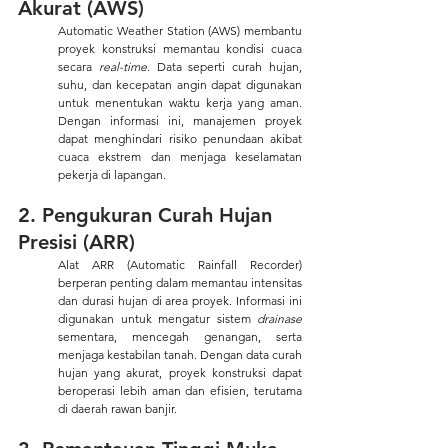
Akurat (AWS) 
Automatic Weather Station (AWS) membantu 
proyek konstruksi memantau kondisi cuaca 
secara
 real-time
. Data seperti curah hujan, 
suhu, dan kecepatan angin dapat digunakan 
untuk menentukan waktu kerja yang aman. 
Dengan informasi ini, manajemen proyek 
dapat menghindari risiko penundaan akibat 
cuaca ekstrem dan menjaga keselamatan 
pekerja di lapangan.
2. Pengukuran Curah Hujan 
Presisi (ARR) 
Alat ARR (Automatic Rainfall Recorder) 
berperan penting dalam memantau intensitas 
dan durasi hujan di area proyek. Informasi ini 
digunakan untuk mengatur sistem 
drainase 
sementara, mencegah genangan, serta 
menjaga kestabilan tanah. Dengan data curah 
hujan yang akurat, proyek konstruksi dapat 
beroperasi lebih aman dan efisien, terutama 
di daerah rawan banjir.