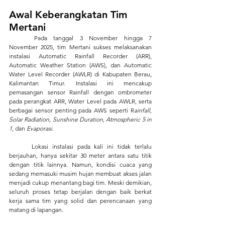
Awal Keberangkatan Tim 
Mertani
	Pada tanggal 3 November hingga 7 
November 2025, tim Mertani sukses melaksanakan 
instalasi Automatic Rainfall Recorder (ARR), 
Automatic Weather Station (AWS), dan Automatic 
Water Level Recorder (AWLR) di Kabupaten Berau, 
Kalimantan Timur. Instalasi ini mencakup 
pemasangan sensor Rainfall dengan ombrometer 
pada perangkat ARR, Water Level pada AWLR, serta 
berbagai sensor penting pada AWS seperti R
ainfall, 
Solar Radiation, Sunshine Duration, Atmospheric 5 in 
1
, dan 
Evaporasi
.
	Lokasi instalasi pada kali ini tidak terlalu 
berjauhan, hanya sekitar 30 meter antara satu titik 
dengan titik lainnya. Namun, kondisi cuaca yang 
sedang memasuki musim hujan membuat akses jalan 
menjadi cukup menantang bagi tim. Meski demikian, 
seluruh proses tetap berjalan dengan baik berkat 
kerja sama tim yang solid dan perencanaan yang 
matang di lapangan.