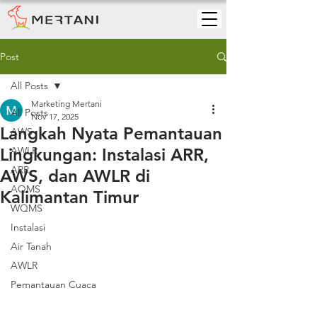
Post
All Posts
Marketing Mertani
All Posts
Nov 17, 2025
Langkah Nyata Pemantauan
AWS
Lingkungan: Instalasi ARR,
AWLR
ARR
AWS, dan AWLR di
AQMS
Kalimantan Timur
WQMS
Instalasi
Air Tanah
AWLR
Pemantauan Cuaca