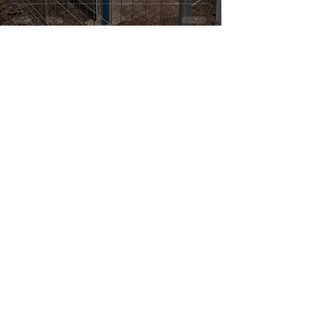
Marketing Mertani
Nov 10, 2025
4 min read
Peran Pemantauan Muka Air
Tanah dalam Menghadapi
Ancaman Kekeringan
Marketing Mertani