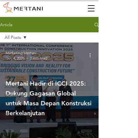
Article
All Posts
All Posts
Marketing Mertani
Dec 4, 2025
3 min read
AWS
AWLR
ARR
Mertani Hadir di ICCI 2025:
AQMS
Dukung Gagasan Global
WQMS
untuk Masa Depan Konstruksi
Instalasi
Berkelanjutan
Air Tanah
AWLR
Pemantauan