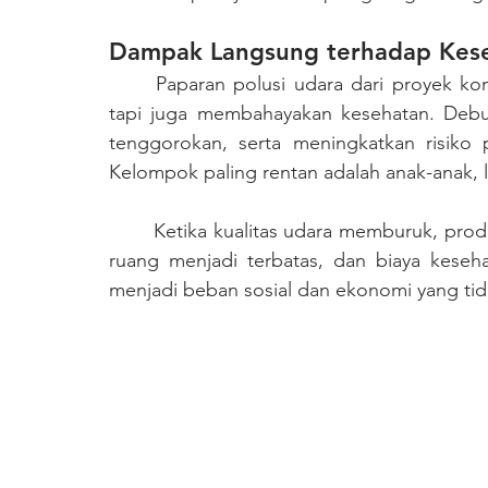
Dampak Langsung terhadap Kese
	Paparan polusi udara dari proyek konstruksi bukan hanya mengganggu kenyamanan, 
tapi juga membahayakan kesehatan. Debu 
tenggorokan, serta meningkatkan risiko p
Kelompok paling rentan adalah anak-anak, 
	Ketika kualitas udara memburuk, produktivitas warga pun ikut terdampak. Aktivitas luar 
ruang menjadi terbatas, dan biaya keseha
menjadi beban sosial dan ekonomi yang tida