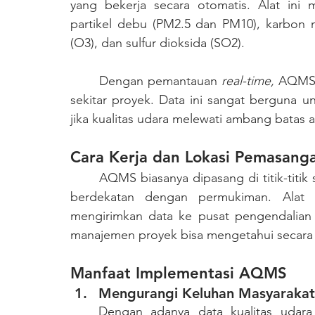
yang bekerja secara otomatis. Alat ini
partikel debu (PM2.5 dan PM10), karbon 
(O3), dan sulfur dioksida (SO2).
	Dengan pemantauan 
real-time,
 AQMS 
sekitar proyek. Data ini sangat berguna 
jika kualitas udara melewati ambang batas 
Cara Kerja dan Lokasi Pemasan
	AQMS biasanya dipasang di titik-titik strategis di sekitar proyek, terutama di area yang 
berdekatan dengan permukiman. Alat 
mengirimkan data ke pusat pengendalian a
manajemen proyek bisa mengetahui secara la
Manfaat Implementasi AQMS
Mengurangi Keluhan Masyarakat
Dengan adanya data kualitas udara 