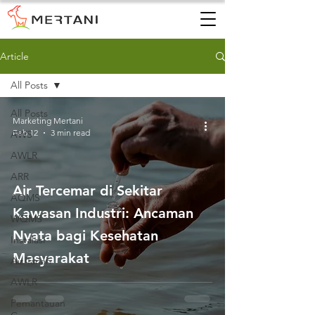
Article
All Posts
All Posts
Marketing Mertani
Feb 12
3 min read
AWS
AWLR
ARR
Air Tercemar di Sekitar
AQMS
Kawasan Industri: Ancaman
WQMS
Nyata bagi Kesehatan
Instalasi
Masyarakat
Air Tanah
AWLR
Pemantauan