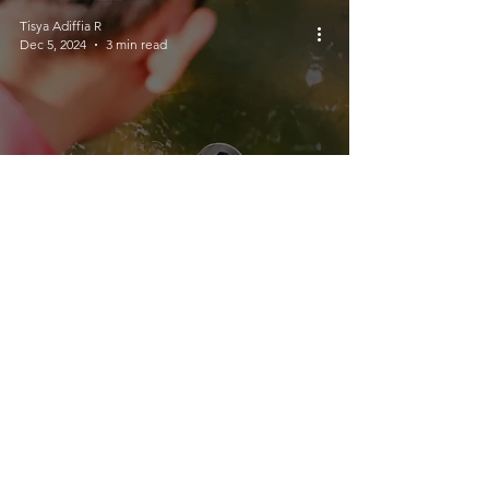
Tisya Adiffia R
Dec 5, 2024
3 min read
Mengulas Manfaat
Implementasi Sistem Sparing
Tisya Adiffia R
Dec 3, 2024
3 min read