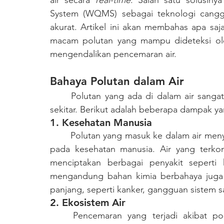
air secara 
real-time
. Salah satu solusiny
System (WQMS) sebagai teknologi canggi
akurat. Artikel ini akan membahas apa sa
macam polutan yang mampu dideteksi 
mengendalikan pencemaran air.
Bahaya Polutan dalam Air      
	Polutan yang ada di dalam air sangat memengaruhi makhluk hidup dan ekosistem di 
sekitar. Berikut adalah beberapa dampak yan
1. Kesehatan Manusia
	Polutan yang masuk ke dalam air menyebabkan pencemaran dan berdampak tidak baik 
pada kesehatan manusia. Air yang terkont
menciptakan berbagai penyakit seperti k
mengandung bahan kimia berbahaya juga 
panjang, seperti kanker, gangguan sistem 
2. Ekosistem Air
	Pencemaran yang terjadi akibat polutan yang masuk ke dalam air menyebabkan 