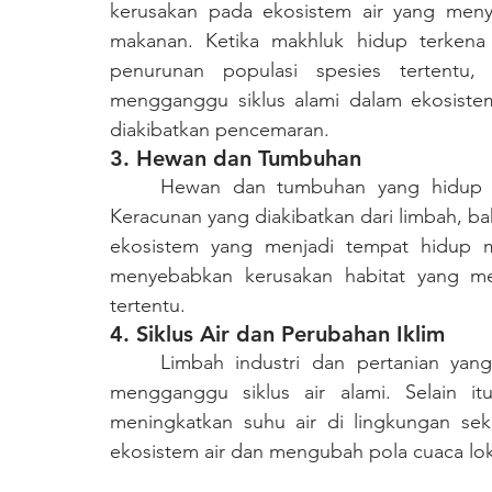
kerusakan pada ekosistem air yang menye
makanan. Ketika makhluk hidup terkena
penurunan populasi spesies tertentu
mengganggu siklus alami dalam ekosistem
diakibatkan pencemaran.
3. Hewan dan Tumbuhan
	Hewan dan tumbuhan yang hidup di dalam air juga dapat terkena pencemaran. 
Keracunan yang diakibatkan dari limbah, ba
ekosistem yang menjadi tempat hidup me
menyebabkan kerusakan habitat yang me
tertentu.
4. Siklus Air dan Perubahan Iklim
	Limbah industri dan pertanian yang mencemari dapat mengubah kualitas air dan 
mengganggu siklus air alami. Selain it
meningkatkan suhu air di lingkungan se
ekosistem air dan mengubah pola cuaca lok