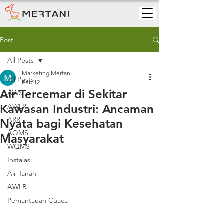
Post
All Posts
Marketing Mertani
All Posts
Feb 12
Air Tercemar di Sekitar
AWS
Kawasan Industri: Ancaman
AWLR
ARR
Nyata bagi Kesehatan
AQMS
Masyarakat
WQMS
Instalasi
Air Tanah
AWLR
Pemantauan Cuaca