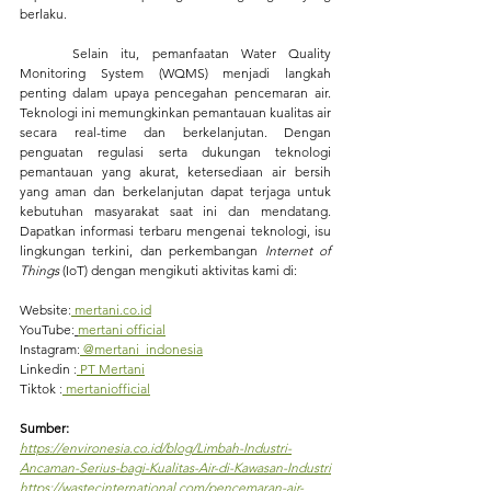
berlaku.
	Selain itu, pemanfaatan Water Quality 
Monitoring System (WQMS) menjadi langkah 
penting dalam upaya pencegahan pencemaran air. 
Teknologi ini memungkinkan pemantauan kualitas air 
secara real-time dan berkelanjutan. Dengan 
penguatan regulasi serta dukungan teknologi 
pemantauan yang akurat, ketersediaan air bersih 
yang aman dan berkelanjutan dapat terjaga untuk 
kebutuhan masyarakat saat ini dan mendatang. 
Dapatkan informasi terbaru mengenai teknologi, isu 
lingkungan terkini, dan perkembangan 
Internet of 
Things
 (IoT) dengan mengikuti aktivitas kami di:
Website
:
mertani.co.id
YouTube
:
mertani official
Instagram
:
 @mertani_indonesia
Linkedin 
:
 PT Mertani
Tiktok 
:
 mertaniofficial
Sumber:
https://environesia.co.id/blog/Limbah-Industri-
Ancaman-Serius-bagi-Kualitas-Air-di-Kawasan-Industri
https://wastecinternational.com/pencemaran-air-