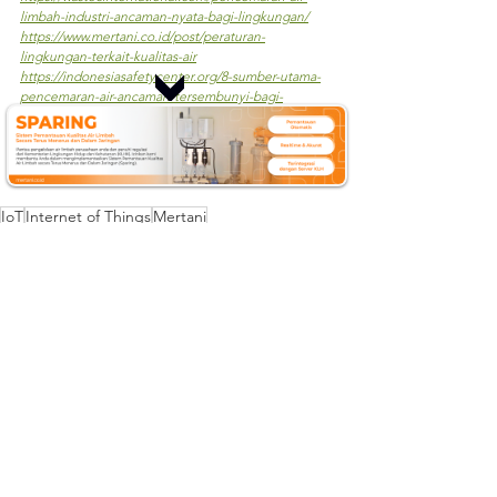
limbah-industri-ancaman-nyata-bagi-lingkungan/
https://www.mertani.co.id/post/peraturan-
lingkungan-terkait-kualitas-air
https://indonesiasafetycenter.org/8-sumber-utama-
pencemaran-air-ancaman-tersembunyi-bagi-
kehidupan/
https://citarumharum.jabarprov.go.id/sungai-
cilamaya-tercemar-beberapa-masalah-ini-jadi-
penyebab/
IoT
Internet of Things
Mertani
Merapi Tani Instrumen
WQMS
kesehatan masyarakat
Water Quality Monitoring
air tercemar
kawasan industri
WQMS
See All
Recent Posts