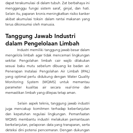
dapat terakumulasi di dalam tubuh. Zat berbahaya ini 
mengganggu fungsi sistem saraf, ginjal, dan hati. 
Selain itu, paparan kronis meningkatkan risiko kanker 
akibat akumulasi toksin dalam rantai makanan yang 
terus dikonsumsi oleh manusia.
Tanggung Jawab Industri 
dalam Pengelolaan Limbah
	Industri memiliki tanggung jawab besar dalam 
mengelola limbah agar tidak mencemari lingkungan 
sekitar. Pengolahan limbah cair wajib dilakukan 
sesuai baku mutu sebelum dibuang ke badan air. 
Penerapan Instalasi Pengolahan Air Limbah (IPAL) 
yang optimal perlu didukung dengan Water Quality 
Monitoring System (WQMS) untuk memantau 
parameter kualitas air secara 
real-time
 dan 
memastikan limbah yang dilepas tetap aman.
	Selain aspek teknis, tanggung jawab industri 
juga mencakup komitmen terhadap keberlanjutan 
dan kepatuhan regulasi lingkungan. Pemanfaatan 
WQMS membantu industri melakukan pemantauan 
berkelanjutan, pelaporan data yang transparan, serta 
deteksi dini potensi pencemaran. Dengan dukungan 