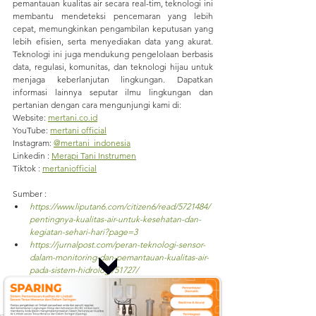
pemantauan kualitas air secara real-tim, teknologi ini 
membantu mendeteksi pencemaran yang lebih 
cepat, memungkinkan pengambilan keputusan yang 
lebih efisien, serta menyediakan data yang akurat. 
Teknologi ini juga mendukung pengelolaan berbasis 
data, regulasi, komunitas, dan teknologi hijau untuk 
menjaga keberlanjutan lingkungan. 
Dapatkan 
informasi lainnya seputar ilmu lingkungan dan 
pertanian dengan cara mengunjungi kami di:
Website: 
mertani.co.id
YouTube: 
mertani official
Instagram: 
@mertani_indonesia
Linkedin : 
Merapi Tani Instrumen
Tiktok : 
mertaniofficial
Sumber :
https://www.liputan6.com/citizen6/read/5721484/
pentingnya-kualitas-air-untuk-kesehatan-dan-
kegiatan-sehari-hari?page=3
https://jurnalpost.com/peran-teknologi-sensor-
dalam-monitoring-dan-pemantauan-kualitas-air-
pada-sistem-hidrologi/51727/
https://www.mertani.co.id/post/manfaat-water-
quality-monitoring-system-wqms-onlimo-dalam-
pemulihan-lingkungan