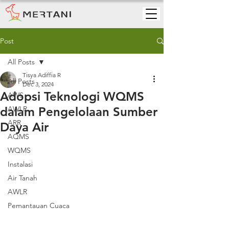
Post
All Posts
Tisya Adiffia R
All Posts
Dec 3, 2024
Adopsi Teknologi WQMS
AWS
dalam Pengelolaan Sumber
AWLR
ARR
Daya Air
AQMS
WQMS
Instalasi
Air Tanah
AWLR
Pemantauan Cuaca