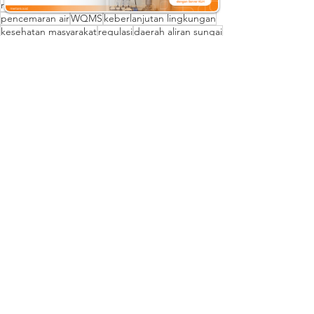
real-time
kualitas air
sumber daya air
pencemaran air
WQMS
keberlanjutan lingkungan
kesehatan masyarakat
regulasi
daerah aliran sungai
teknologi hijau
See All
Recent Posts