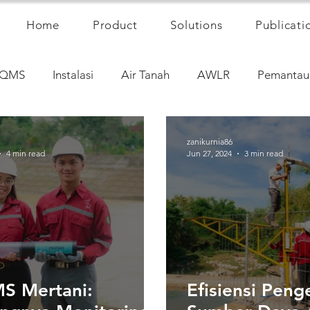
Home
Product
Solutions
Publicati
QMS
Instalasi
Air Tanah
AWLR
Pemantau
zanikurnia86
4 min read
Jun 27, 2024
3 min read
 Mertani:
Efisiensi Peng