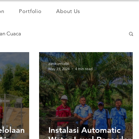
on
Portfolio
About Us
an Cuaca
zanikurnia86
May 23, 2024
4 min read
elolaan
Instalasi Automatic