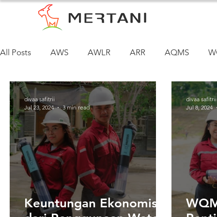
All Posts
AWS
AWLR
ARR
AQMS
W
divaa safitrii
divaa safitrii
Jul 23, 2024
3 min read
Jul 8, 2024
Keuntungan Ekonomis
WQMS