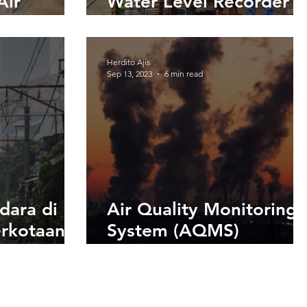
Air
Water Level Recorder d
asi AWLR
Palembang, Sumatera
emekasan,
Selatan
Herdito Ajis
Sep 13, 2023
6 min read
dara di
Air Quality Monitoring
rkotaan:
System (AQMS)
adap
Program Pemerintah
dan
dalam Upaya
Mengurangi Polusi