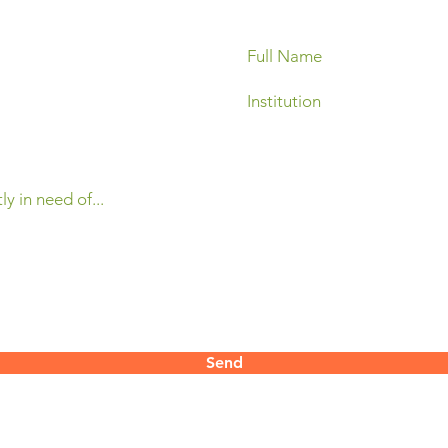
Send
contact@mertani.co.id
 Yogyakarta
55286​