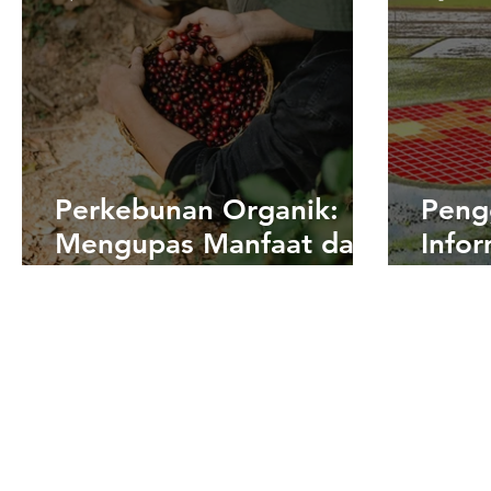
(WQMS)
Perkebunan Organik:
Peng
Mengupas Manfaat dan
Infor
Tantangan dalam
(SIG
Mengikuti Tren Global
dan 
Perk