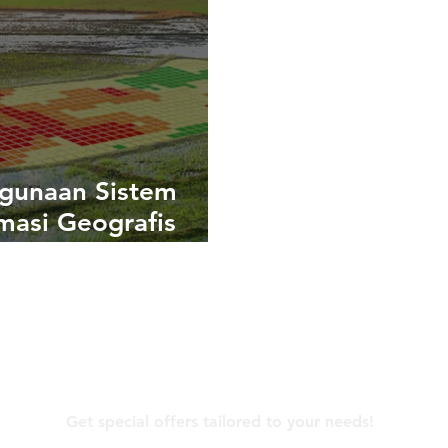
gunaan Sistem
masi Geografis
) dalam Pemetaan
Pemantauan
ebunan
Contact Us
Get special offers tailored to your needs!