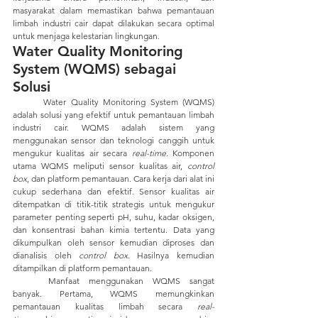
masyarakat dalam memastikan bahwa pemantauan 
limbah industri cair dapat dilakukan secara optimal 
untuk menjaga kelestarian lingkungan.
Water Quality Monitoring 
System
 (WQMS) sebagai 
Solusi
	Water Quality Monitoring System (WQMS) 
adalah solusi yang efektif untuk pemantauan limbah 
industri cair. WQMS adalah sistem yang 
menggunakan sensor dan teknologi canggih untuk 
mengukur kualitas air secara 
real-time
. Komponen 
utama WQMS meliputi sensor kualitas air, 
control 
box
, dan platform pemantauan. Cara kerja dari alat ini 
cukup sederhana dan efektif. Sensor kualitas air 
ditempatkan di titik-titik strategis untuk mengukur 
parameter penting seperti pH, suhu, kadar oksigen, 
dan konsentrasi bahan kimia tertentu. Data yang 
dikumpulkan oleh sensor kemudian diproses dan 
dianalisis oleh 
control box
. Hasilnya kemudian 
ditampilkan di platform pemantauan.
	Manfaat menggunakan WQMS sangat 
banyak. Pertama, WQMS memungkinkan 
pemantauan kualitas limbah secara 
real-