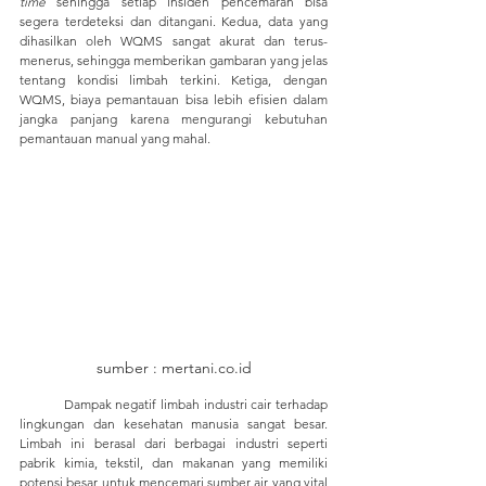
time
 sehingga setiap insiden pencemaran bisa 
segera terdeteksi dan ditangani. Kedua, data yang 
dihasilkan oleh WQMS sangat akurat dan terus-
menerus, sehingga memberikan gambaran yang jelas 
tentang kondisi limbah terkini. Ketiga, dengan 
WQMS, biaya pemantauan bisa lebih efisien dalam 
jangka panjang karena mengurangi kebutuhan 
pemantauan manual yang mahal.
sumber : mertani.co.id
	Dampak negatif limbah industri cair terhadap 
lingkungan dan kesehatan manusia sangat besar. 
Limbah ini berasal dari berbagai industri seperti 
pabrik kimia, tekstil, dan makanan yang memiliki 
potensi besar untuk mencemari sumber air yang vital 