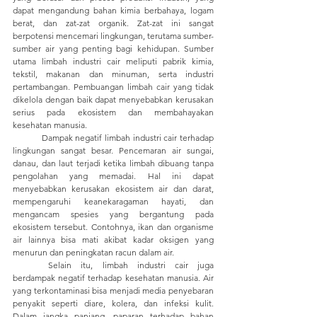
dapat mengandung bahan kimia berbahaya, logam 
berat, dan zat-zat organik. Zat-zat ini sangat 
berpotensi mencemari lingkungan, terutama sumber-
sumber air yang penting bagi kehidupan. Sumber 
utama limbah industri cair meliputi pabrik kimia, 
tekstil, makanan dan minuman, serta industri 
pertambangan. Pembuangan limbah cair yang tidak 
dikelola dengan baik dapat menyebabkan kerusakan 
serius pada ekosistem dan membahayakan 
kesehatan manusia.
	Dampak negatif limbah industri cair terhadap 
lingkungan sangat besar. Pencemaran air sungai, 
danau, dan laut terjadi ketika limbah dibuang tanpa 
pengolahan yang memadai. Hal ini dapat 
menyebabkan kerusakan ekosistem air dan darat, 
mempengaruhi keanekaragaman hayati, dan 
mengancam spesies yang bergantung pada 
ekosistem tersebut. Contohnya, ikan dan organisme 
air lainnya bisa mati akibat kadar oksigen yang 
menurun dan peningkatan racun dalam air.
	Selain itu, limbah industri cair juga 
berdampak negatif terhadap kesehatan manusia. Air 
yang terkontaminasi bisa menjadi media penyebaran 
penyakit seperti diare, kolera, dan infeksi kulit. 
Dalam jangka panjang, paparan terhadap bahan 