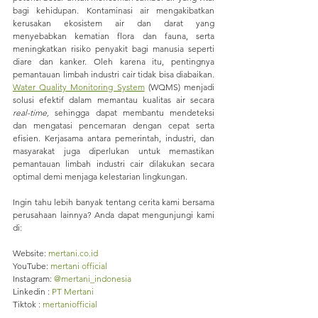
bagi kehidupan. Kontaminasi air mengakibatkan 
kerusakan ekosistem air dan darat yang 
menyebabkan kematian flora dan fauna, serta 
meningkatkan risiko penyakit bagi manusia seperti 
diare dan kanker. Oleh karena itu, pentingnya 
pemantauan limbah industri cair tidak bisa diabaikan. 
Water Quality Monitoring System
 (WQMS) menjadi 
solusi efektif dalam memantau kualitas air secara 
real-time,
 sehingga dapat membantu mendeteksi 
dan mengatasi pencemaran dengan cepat serta 
efisien. Kerjasama antara pemerintah, industri, dan 
masyarakat juga diperlukan untuk memastikan 
pemantauan limbah industri cair dilakukan secara 
optimal demi menjaga kelestarian lingkungan.
Ingin tahu lebih banyak tentang cerita kami bersama 
perusahaan lainnya? Anda dapat mengunjungi kami 
di:
Website: 
mertani.co.id
YouTube: 
mertani official 
Instagram: 
@mertani_indonesia
Linkedin : 
PT Mertani
Tiktok : 
mertaniofficial