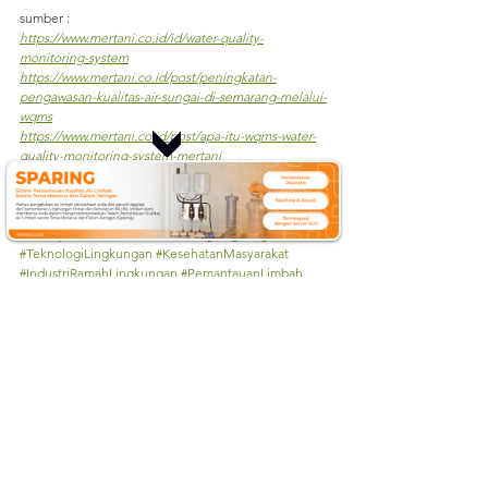
sumber :
https://www.mertani.co.id/id/water-quality-
monitoring-system
https://www.mertani.co.id/post/peningkatan-
pengawasan-kualitas-air-sungai-di-semarang-melalui-
wqms
https://www.mertani.co.id/post/apa-itu-wqms-water-
quality-monitoring-system-mertani
#LimbahIndustri
#Pencemaran
#Lingkungan
#LimbahCair
#Keberlanjutan
#SumberAir
#ManajemenLimbah
#MonitoringLingkungan
#TeknologiLingkungan
#KesehatanMasyarakat
#IndustriRamahLingkungan
#PemantauanLimbah
#WaterQualityMonitoringSystem
#KontaminasiAir
#KualitasAir
See All
Recent Posts