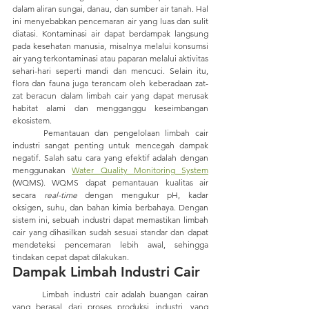
dalam aliran sungai, danau, dan sumber air tanah. Hal 
ini menyebabkan pencemaran air yang luas dan sulit 
diatasi. Kontaminasi air dapat berdampak langsung 
pada kesehatan manusia, misalnya melalui konsumsi 
air yang terkontaminasi atau paparan melalui aktivitas 
sehari-hari seperti mandi dan mencuci. Selain itu, 
flora dan fauna juga terancam oleh keberadaan zat-
zat beracun dalam limbah cair yang dapat merusak 
habitat alami dan mengganggu keseimbangan 
ekosistem.
	Pemantauan dan pengelolaan limbah cair 
industri sangat penting untuk mencegah dampak 	
negatif. Salah satu cara yang efektif adalah dengan 
menggunakan 
Water Quality Monitoring System
(WQMS). WQMS dapat pemantauan kualitas air 
secara 
real-time
 dengan mengukur pH, kadar 
oksigen, suhu, dan bahan kimia berbahaya. Dengan 
sistem ini, sebuah industri dapat memastikan limbah 
cair yang dihasilkan sudah sesuai standar dan dapat 
mendeteksi pencemaran lebih awal, sehingga 
tindakan cepat dapat dilakukan.
Dampak Limbah Industri Cair
	Limbah industri cair adalah buangan cairan 
yang berasal dari proses produksi industri, yang 