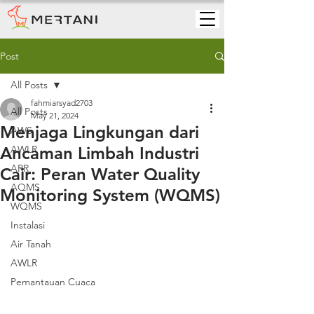
Post
All Posts
fahmiarsyad2703
All Posts
May 21, 2024
Menjaga Lingkungan dari
AWS
Ancaman Limbah Industri
AWLR
ARR
Cair: Peran Water Quality
AQMS
Monitoring System (WQMS)
WQMS
Instalasi
Air Tanah
AWLR
Pemantauan Cuaca