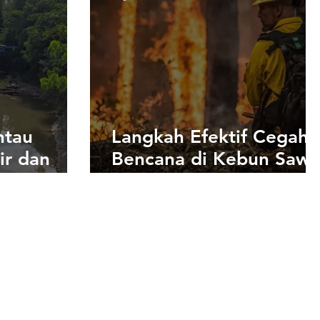
ntau
Langkah Efektif Cegah
ir dan
Bencana di Kebun Sawi
Strategis
melalui Mitigasi
ana
Kebakaran dan Banjir