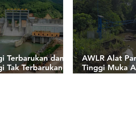
gi Terbarukan dan
AWLR Alat Pa
i Tak Terbarukan:
Tinggi Muka A
edaan, Sumber,
Arus: Langkah 
Contoh
Mitigasi Benc
nfaatannya