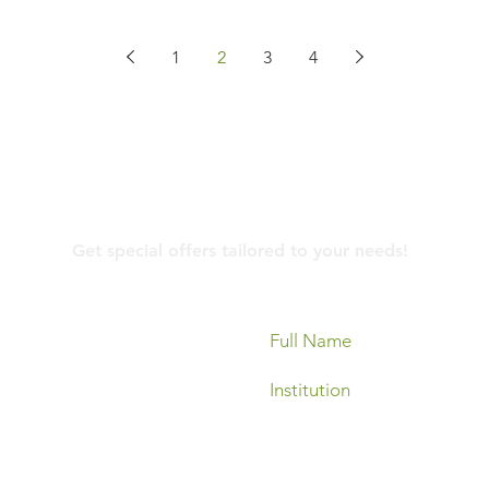
1
2
3
4
Contact Us
Get special offers tailored to your needs!