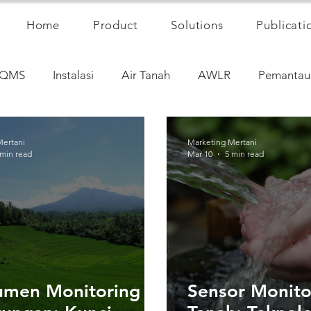
Home
Product
Solutions
Publicati
QMS
Instalasi
Air Tanah
AWLR
Pemantau
Mertani
Marketing Mertani
 min read
Mar 10
5 min read
rumen Monitoring
Sensor Monito