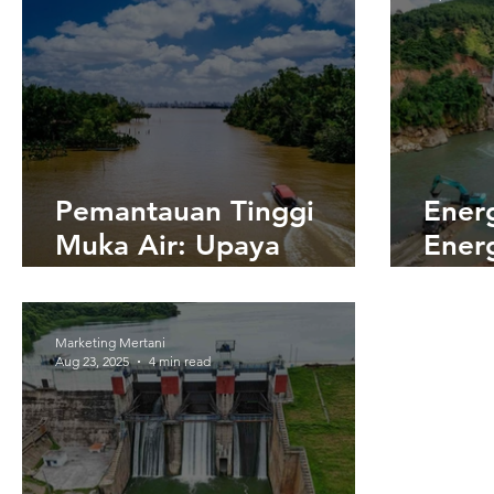
Pemantauan Tinggi
Ener
Muka Air: Upaya
Energ
Strategis Mengurangi
Perb
Risiko Bencana
dan 
Pema
Marketing Mertani
Aug 23, 2025
4 min read