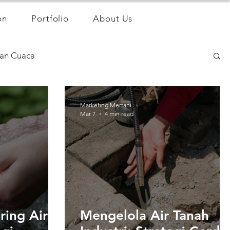
on
Portfolio
About Us
an Cuaca
Marketing Mertani
Mar 7
4 min read
ring Air
Mengelola Air Tanah