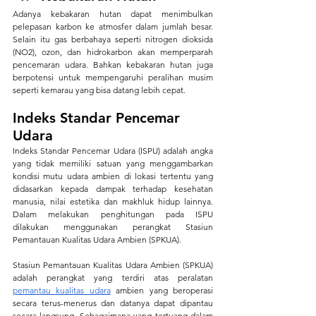
Adanya kebakaran hutan dapat menimbulkan 
pelepasan karbon ke atmosfer dalam jumlah besar. 
Selain itu gas berbahaya seperti nitrogen dioksida 
(NO2), ozon, dan hidrokarbon akan memperparah 
pencemaran udara. Bahkan kebakaran hutan juga 
berpotensi untuk mempengaruhi peralihan musim 
seperti kemarau yang bisa datang lebih cepat.
Indeks Standar Pencemar 
Udara
Indeks Standar Pencemar Udara (ISPU) adalah angka 
yang tidak memiliki satuan yang menggambarkan 
kondisi mutu udara ambien di lokasi tertentu yang 
didasarkan kepada dampak terhadap kesehatan 
manusia, nilai estetika dan makhluk hidup lainnya. 
Dalam melakukan penghitungan pada ISPU 
dilakukan menggunakan perangkat Stasiun 
Pemantauan Kualitas Udara Ambien (SPKUA).
Stasiun Pemantauan Kualitas Udara Ambien (SPKUA) 
adalah perangkat yang terdiri atas peralatan 
pemantau kualitas udara
 ambien yang beroperasi 
secara terus-menerus dan datanya dapat dipantau 
secara langsung. Sebagaimana yang tertuang dalam 