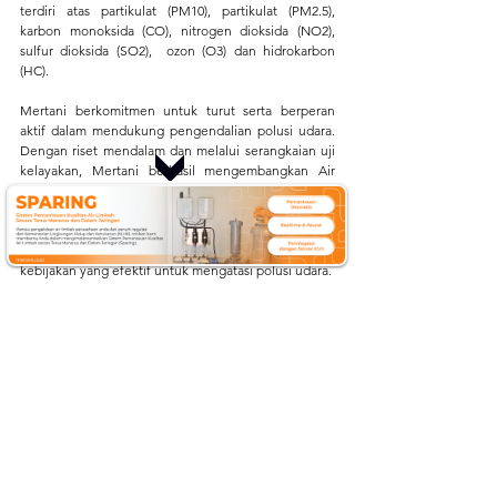
terdiri atas partikulat (PM10), partikulat (PM2.5), 
karbon monoksida (CO), nitrogen dioksida (NO2), 
sulfur dioksida (SO2),  ozon (O3) dan hidrokarbon 
(HC).
Mertani berkomitmen untuk turut serta berperan 
aktif dalam mendukung pengendalian polusi udara. 
Dengan riset mendalam dan melalui serangkaian uji 
kelayakan, Mertani berhasil mengembangkan Air 
Quality Monitoring System (AQMS) yang bermanfaat 
untuk memantau kualitas udara secara real-time dan 
otomatis. Melalui peran alat ini, Mertani memberikan 
solusi untuk meningkatkan strategi dan mendukung 
kebijakan yang efektif untuk mengatasi polusi udara.
Dapatkan informasi terbaru mengenai teknologi, isu 
lingkungan terkini, dan perkembangan 
Internet of 
Things
 (IoT) dengan mengikuti aktivitas kami di:
Website:
mertani.co.id
YouTube:
mertani official
Instagram:
@mertani_indonesia
Linkedin :
PT Mertani
Tiktok :
mertaniofficial