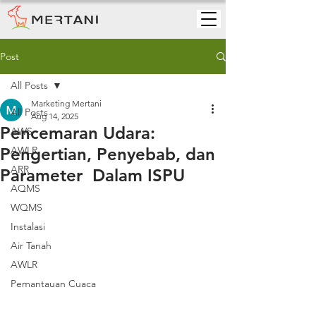
Post
All Posts
Marketing Mertani
All Posts
Aug 14, 2025
Pencemaran Udara:
AWS
Pengertian, Penyebab, dan
AWLR
ARR
Parameter Dalam ISPU
AQMS
WQMS
Instalasi
Air Tanah
AWLR
Pemantauan Cuaca