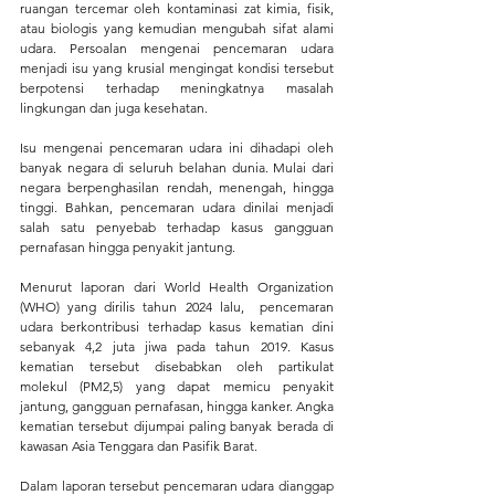
ruangan tercemar oleh kontaminasi zat kimia, fisik, 
atau biologis yang kemudian mengubah sifat alami 
udara. Persoalan mengenai pencemaran udara 
menjadi isu yang krusial mengingat kondisi tersebut 
berpotensi terhadap meningkatnya masalah 
lingkungan dan juga kesehatan.
Isu mengenai pencemaran udara ini dihadapi oleh 
banyak negara di seluruh belahan dunia. Mulai dari 
negara berpenghasilan rendah, menengah, hingga 
tinggi. Bahkan, pencemaran udara dinilai menjadi 
salah satu penyebab terhadap kasus gangguan 
pernafasan hingga penyakit jantung.
Menurut laporan dari World Health Organization 
(WHO) yang dirilis tahun 2024 lalu,  pencemaran 
udara berkontribusi terhadap kasus kematian dini 
sebanyak 4,2 juta jiwa pada tahun 2019. Kasus 
kematian tersebut disebabkan oleh partikulat 
molekul (PM2,5) yang dapat memicu penyakit 
jantung, gangguan pernafasan, hingga kanker. Angka 
kematian tersebut dijumpai paling banyak berada di 
kawasan Asia Tenggara dan Pasifik Barat.
Dalam laporan tersebut pencemaran udara dianggap 