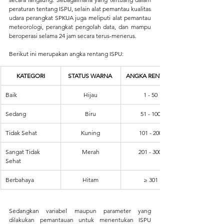
peraturan tentang ISPU, selain alat pemantau kualitas 
udara perangkat SPKUA juga meliputi alat pemantau 
meteorologi, perangkat pengolah data, dan mampu 
beroperasi selama 24 jam secara terus-menerus.
Berikut ini merupakan angka rentang ISPU:
KATEGORI
STATUS WARNA 
ANGKA RENTANG
Baik
Hijau
1 - 50
Sedang
Biru
51 - 100
Tidak Sehat
Kuning
101 - 200
Sangat Tidak 
Merah
201 - 300 
Sehat
Berbahaya
Hitam
≥ 301
Sedangkan variabel maupun parameter yang 
dilakukan pemantauan untuk menentukan ISPU 