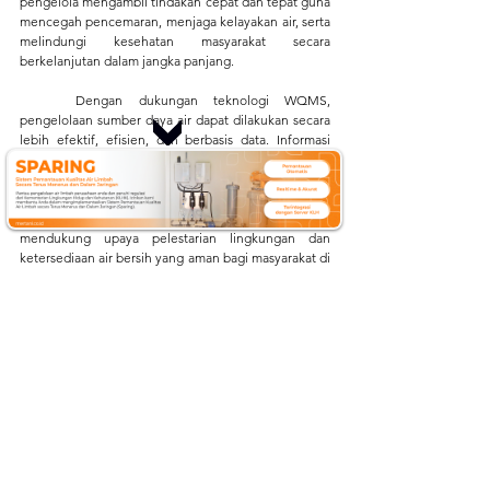
pengelola mengambil tindakan cepat dan tepat guna 
mencegah pencemaran, menjaga kelayakan air, serta 
melindungi kesehatan masyarakat secara 
berkelanjutan dalam jangka panjang.
	Dengan dukungan teknologi WQMS, 
pengelolaan sumber daya air dapat dilakukan secara 
lebih efektif, efisien, dan berbasis data. Informasi 
yang akurat membantu proses evaluasi, 
perencanaan, serta pengambilan keputusan yang 
lebih baik. Keberadaan sistem ini tidak hanya 
meningkatkan pengawasan kualitas air, tetapi juga 
mendukung upaya pelestarian lingkungan dan 
ketersediaan air bersih yang aman bagi masyarakat di 
masa mendatang. Dapatkan informasi terbaru 
mengenai teknologi, isu lingkungan terkini, dan 
perkembangan 
Internet of Things
 (IoT) dengan 
mengikuti aktivitas kami di:
Website
:
mertani.co.id
YouTube
:
mertani official
Instagram
:
 @mertani_indonesia
Linkedin 
:
 PT Mertani
Tiktok 
:
 mertaniofficial
Internet of Things
Mertani
IoT Solution
instalasi