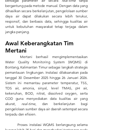
berbagai parameter air secara
 real-time
 tanpa 
bergantung pada metode manual. Dengan data yang 
dihasilkan secara berkelanjutan, pengelolaan sumber 
daya air dapat dilakukan secara lebih terukur, 
responsif, dan berbasis data, sehingga kualitas air 
untuk kebutuhan masyarakat tetap terjaga dalam 
jangka panjang.
Awal Keberangkatan Tim 
Mertani
	Mertani berhasil mengimplementasikan 
Water Quality Monitoring System (WQMS) di 
Bontang, Kalimantan Timur sebagai langkah strategis 
pemantauan lingkungan. Instalasi dilaksanakan pada 
tanggal 30 Desember 2025 hingga 26 Januari 2026. 
Sistem ini memantau parameter temperatur, TSS, 
TDS air, amonia, sinyal, level TMAS, pH air, 
kekeruhan, BOD, nitrat, dissolved oxygen, serta 
COD guna menyediakan data kualitas air yang 
akurat, 
real-time
, dan berkelanjutan bagi 
pengelolaan sumber daya air daerah setempat secara 
terpadu dan efisien.
	Proses instalasi WQMS berlangsung selama 
kurang lebih 25 hari dan menghadapi tantangan pada 