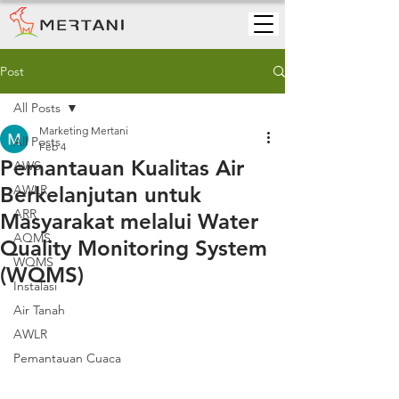
Post
All Posts
Marketing Mertani
All Posts
Feb 4
Pemantauan Kualitas Air
AWS
Berkelanjutan untuk
AWLR
ARR
Masyarakat melalui Water
AQMS
Quality Monitoring System
WQMS
(WQMS)
Instalasi
Air Tanah
AWLR
Pemantauan Cuaca