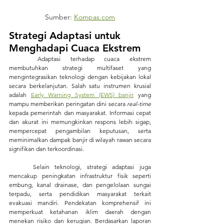
Sumber: 
Kompas.com
Strategi Adaptasi untuk 
Menghadapi Cuaca Ekstrem
	Adaptasi terhadap cuaca ekstrem 
membutuhkan strategi multifaset yang 
mengintegrasikan teknologi dengan kebijakan lokal 
secara berkelanjutan. Salah satu instrumen krusial 
adalah 
Early Warning System (EWS) banjir
 yang 
mampu memberikan peringatan dini secara 
real-time
kepada pemerintah dan masyarakat. Informasi cepat 
dan akurat ini memungkinkan respons lebih sigap, 
mempercepat pengambilan keputusan, serta 
meminimalkan dampak banjir di wilayah rawan secara 
signifikan dan terkoordinasi.
	Selain teknologi, strategi adaptasi juga 
mencakup peningkatan infrastruktur fisik seperti 
embung, kanal drainase, dan pengelolaan sungai 
terpadu, serta pendidikan masyarakat terkait 
evakuasi mandiri. Pendekatan komprehensif ini 
memperkuat ketahanan iklim daerah dengan 
menekan risiko dan kerugian. Berdasarkan laporan 