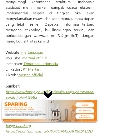
mengurangi kerentanan struktural, Indonesia 
atadapat meminimalkan dampak cuaca ekstrem. 
Implementasi segera di tingkat lokal akan 
menyelamatkan nyawa dan aset, menuju masa depan 
yang lebih resilien. Dapatkan informasi terbaru 
mengenai teknologi, isu lingkungan terkini, dan 
perkembangan 
Internet of Things
 (IoT) dengan 
mengikuti aktivitas kami di:
Website
:
mertani.co.id
YouTube
:
mertani official
Instagram
:
 @mertani_indonesia
Linkedin 
:
 PT Mertani
Tiktok 
:
 mertaniofficial
Sumber:
https://www.bmkg.go.id/iklim/analisis-laju-perubahan-
curah-hujan).%5B3
https://www.mertani.co.id/id/sistem-peringatan-dini-
banjir
https://www.antaranews.com/berita/4121862/pemerint
ah-rancang-ews-berbasis-komunitas-untuk-cegah-
banjir-bandang
https://eprints.ums.ac.id/97964/1/NASKAH%20PUBLI
KASI.pdf).%5B14