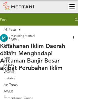
Post
All Posts
Marketing Mertani
All Posts
Jan 15
Ketahanan Iklim Daerah
AWS
dalam Menghadapi
AWLR
ARR
Ancaman Banjir Besar
AQMS
akibat Perubahan Iklim
WQMS
Instalasi
Air Tanah
AWLR
Pemantauan Cuaca