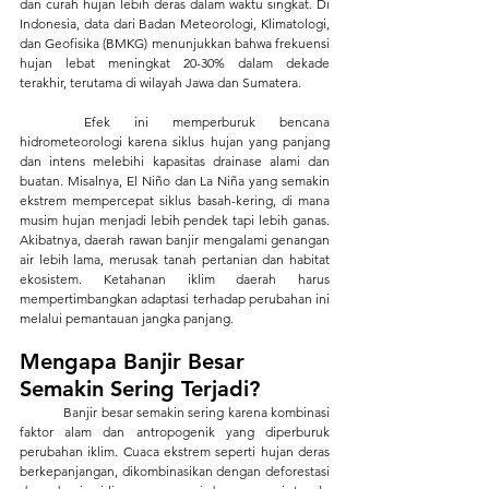
dan curah hujan lebih deras dalam waktu singkat. Di 
Indonesia, data dari Badan Meteorologi, Klimatologi, 
dan Geofisika (BMKG) menunjukkan bahwa frekuensi 
hujan lebat meningkat 20-30% dalam dekade 
terakhir, terutama di wilayah Jawa dan Sumatera.
	Efek ini memperburuk bencana 
hidrometeorologi karena siklus hujan yang panjang 
dan intens melebihi kapasitas drainase alami dan 
buatan. Misalnya, El Niño dan La Niña yang semakin 
ekstrem mempercepat siklus basah-kering, di mana 
musim hujan menjadi lebih pendek tapi lebih ganas. 
Akibatnya, daerah rawan banjir mengalami genangan 
air lebih lama, merusak tanah pertanian dan habitat 
ekosistem. Ketahanan iklim daerah harus 
mempertimbangkan adaptasi terhadap perubahan ini 
melalui pemantauan jangka panjang.
Mengapa Banjir Besar 
Semakin Sering Terjadi?
	Banjir besar semakin sering karena kombinasi 
faktor alam dan antropogenik yang diperburuk 
perubahan iklim. Cuaca ekstrem seperti hujan deras 
berkepanjangan, dikombinasikan dengan deforestasi 