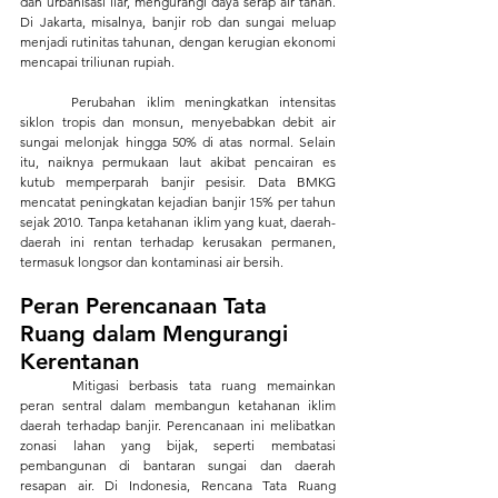
dan urbanisasi liar, mengurangi daya serap air tanah. 
Di Jakarta, misalnya, banjir rob dan sungai meluap 
menjadi rutinitas tahunan, dengan kerugian ekonomi 
mencapai triliunan rupiah.
	Perubahan iklim meningkatkan intensitas 
siklon tropis dan monsun, menyebabkan debit air 
sungai melonjak hingga 50% di atas normal. Selain 
itu, naiknya permukaan laut akibat pencairan es 
kutub memperparah banjir pesisir. Data BMKG 
mencatat peningkatan kejadian banjir 15% per tahun 
sejak 2010. Tanpa ketahanan iklim yang kuat, daerah-
daerah ini rentan terhadap kerusakan permanen, 
termasuk longsor dan kontaminasi air bersih.
Peran Perencanaan Tata 
Ruang dalam Mengurangi 
Kerentanan
	Mitigasi berbasis tata ruang memainkan 
peran sentral dalam membangun ketahanan iklim 
daerah terhadap banjir. Perencanaan ini melibatkan 
zonasi lahan yang bijak, seperti membatasi 
pembangunan di bantaran sungai dan daerah 
resapan air. Di Indonesia, Rencana Tata Ruang 