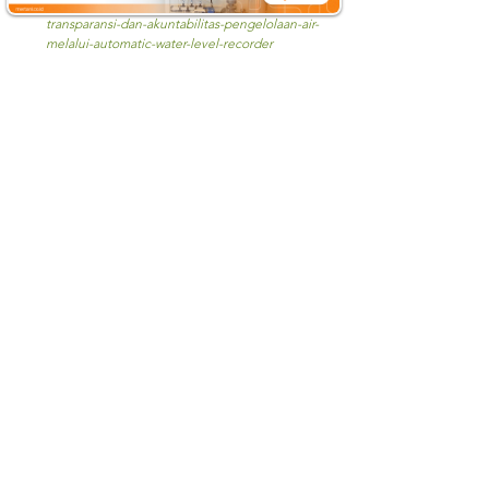
https://www.mertani.co.id/post/peningkatan-
transparansi-dan-akuntabilitas-pengelolaan-air-
melalui-automatic-water-level-recorder
https://www.kompas.com/sains/read/2022/03/22/2
00500823/hari-air-sedunia-2022--bagaimana-
kondisi-air-tanah-di-indonesia-#google_vignette
#AWLR
#PemantauanAir
#TeknologiAir
#Manajemen
Air
#SumberDayaAir
#MitigasiBanjir
#DeteksiDiniBan
jir
#TeknologiPengelolaanAir
#KeberlanjutanAir
#Ban
jir
#PrediksiBanjir
#InfrastrukturAir
#TeknologiAWLR
#
ResponsPengelolaanAir
#SuratIzin
#PengusahaanAir
#SIPA
#AWLRSubmersible
#WaterLevel
mertani
airtanah
sipa
sipa adalah
See All
Recent Posts