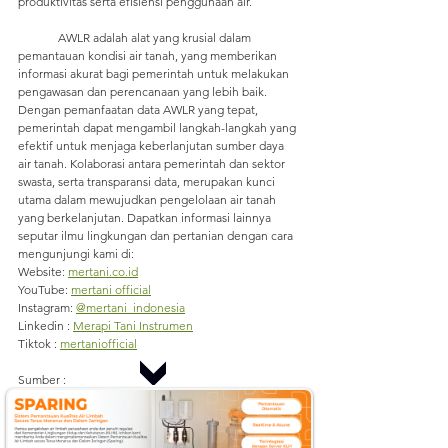
produktivitas serta efisiensi penggunaan air.
	AWLR adalah alat yang krusial dalam 
pemantauan kondisi air tanah, yang memberikan 
informasi akurat bagi pemerintah untuk melakukan 
pengawasan dan perencanaan yang lebih baik. 
Dengan pemanfaatan data AWLR yang tepat, 
pemerintah dapat mengambil langkah-langkah yang 
efektif untuk menjaga keberlanjutan sumber daya 
air tanah. Kolaborasi antara pemerintah dan sektor 
swasta, serta transparansi data, merupakan kunci 
utama dalam mewujudkan pengelolaan air tanah 
yang berkelanjutan. 
Dapatkan informasi lainnya 
seputar ilmu lingkungan dan pertanian dengan cara 
mengunjungi kami di:
Website: 
mertani.co.id
YouTube: 
mertani official
Instagram: 
@mertani_indonesia
Linkedin : 
Merapi Tani Instrumen
Tiktok : 
mertaniofficial
Sumber :
https://prolegal.id/persyaratan-terbaru-izin-
pengusahaan-air-tanah-sipa-untuk-kegiatan-
usaha/