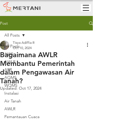
Post
All Posts
Tisya Adiffia R
All Posts
Oct 10, 2024
Bagaimana AWLR
AWS
Membantu Pemerintah
AWLR
ARR
dalam Pengawasan Air
AQMS
Tanah?
WQMS
Updated:
Oct 17, 2024
Instalasi
Air Tanah
AWLR
Pemantauan Cuaca