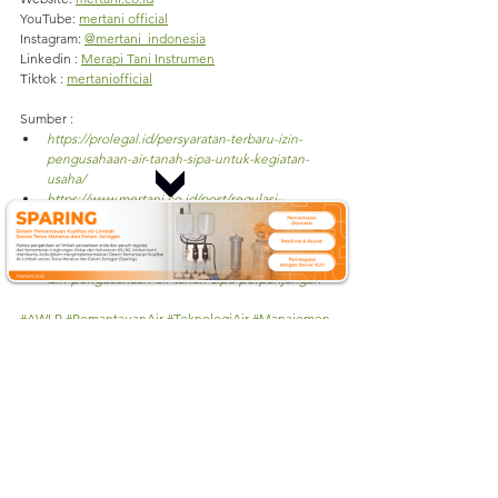
YouTube: 
mertani official
Instagram: 
@mertani_indonesia
Linkedin : 
Merapi Tani Instrumen
Tiktok : 
mertaniofficial
Sumber :
https://prolegal.id/persyaratan-terbaru-izin-
pengusahaan-air-tanah-sipa-untuk-kegiatan-
usaha/
https://www.mertani.co.id/post/regulasi-
pengelolaan-air-tanah-di-indonesia-fokus-pada-
sipa-dan-implementasinya
https://esdm.lampungprov.go.id/pages/surat-
izin-pengusahaan-air-tanah-sipa-perpanjangan
#AWLR
#PemantauanAir
#TeknologiAir
#Manajemen
Air
#SumberDayaAir
#MitigasiBanjir
#DeteksiDiniBan
jir
#TeknologiPengelolaanAir
#KeberlanjutanAir
#Ban
jir
#PrediksiBanjir
#InfrastrukturAir
#TeknologiAWLR
#
ResponsPengelolaanAir
#SuratIzin
#PengusahaanAir
#SIPA
#AWLRSubmersible
#WaterLevel
airtanah
sipa
sipa adalah