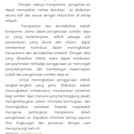
	Dengan adanya transparansi, pengelola air 
dapat memastikan bahwa distribusi  air dilakukan 
secara adil dan sesuai dengan kebutuhan di setiap 
wilayah.
	Transparansi dan akuntabilitas adalah 
komponen utama dalam pengelolaan sumber daya 
air yang berkelanjutan. AWLR sebagai alat 
pemantauan yang akurat dan efisien, dapat 
memberikan kontribusi dalam meningkatkan 
transparansi dan akuntabilitas tersebut. Dengan data 
yang dihasilkan AWLR, maka dapat melakukan 
pengoptimalan terhadap penggunaan air, mencegah 
penyalahgunaan, dan membangun kepercayaan 
publik dari pengelolaan sumber daya air.
	Untuk meningkatkan penggunaan AWLR, 
langkah-langkah yang perlu dilakukan adalah 
meningkatkan infrastruktur, memberikan pelatihan 
bagi sumber daya manusia yang bertanggung jawab, 
mengembangkan sistem informasi terintegrasi, dan 
meningkatkan sosialisasi kepada masyarakat 
mengenai pentingnya transparansi dalam 
pengelolaan air. 
Dapatkan informasi lainnya seputar 
ilmu lingkungan dan pertanian dengan cara 
mengunjungi kami di:
Website: 
mertani.co.id