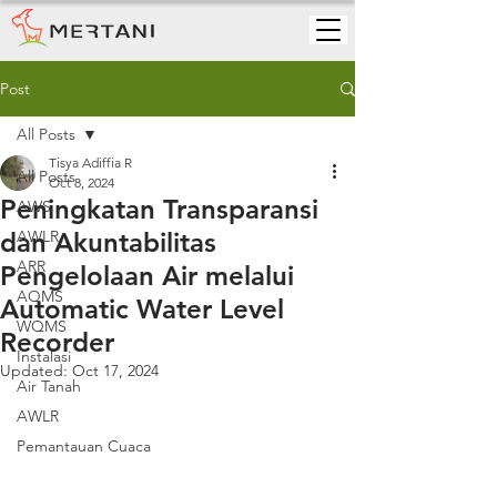
Post
All Posts
Tisya Adiffia R
All Posts
Oct 8, 2024
Peningkatan Transparansi
AWS
dan Akuntabilitas
AWLR
ARR
Pengelolaan Air melalui
AQMS
Automatic Water Level
WQMS
Recorder
Instalasi
Updated:
Oct 17, 2024
Air Tanah
AWLR
Pemantauan Cuaca