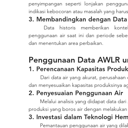
penyimpangan seperti lonjakan pengguna
indikasi kebocoran atau masalah yang harus
3. Membandingkan dengan Data 
	Data historis memberikan konteks bagi perusahaan untuk membandingkan 
penggunaan air saat ini dan periode sebe
dan menentukan area perbaikan.
Penggunaan Data AWLR un
1. Perencanaan Kapasitas Produk
	Dari data air yang akurat, perusahaan dapat memprediksi kebutuhan air di masa depan 
dan menyesuaikan kapasitas produksinya ag
2. Penyesuaian Penggunaan Air
	Melalui analisis yang didapat data dari AWLR, perusahaan dapat menyesuaikan proses 
produksi yang boros air dengan melakukan 
3. Investasi dalam Teknologi Hem
	Pemantauan penggunaan air yang dilakukan secara berkelanjutan memberikan wawasan 