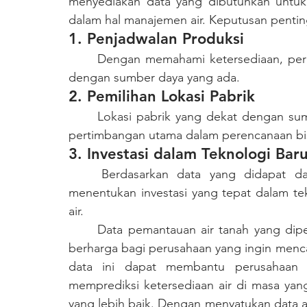
menyediakan data yang dibutuhkan untuk 
dalam hal manajemen air. Keputusan pentin
1. Penjadwalan Produksi
	Dengan memahami ketersediaan, perusahaan dapat mengatur jadwal produksi sesuai 
dengan sumber daya yang ada.
2. Pemilihan Lokasi Pabrik
	Lokasi pabrik yang dekat dengan sumber daya air yang stabil bisa menjadi salah satu 
pertimbangan utama dalam perencanaan bi
3. Investasi dalam Teknologi Bar
	Berdasarkan data yang didapat dari analisis penggunaan air, perusahaan dapat 
menentukan investasi yang tepat dalam tek
air.
	Data pemantauan air tanah yang diperoleh dari AWLR merupakan sumber daya yang 
berharga bagi perusahaan yang ingin mencap
data ini dapat membantu perusahaan da
memprediksi ketersediaan air di masa yan
yang lebih baik. Dengan menyatukan data air