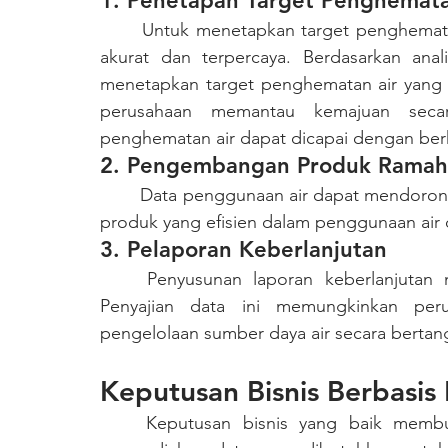
1. Penetapan Target Penghemata
	Untuk menetapkan target penghematan air yang efektif, memerlukan dasar data yang 
akurat dan terpercaya. Berdasarkan anal
menetapkan target penghematan air yang s
perusahaan memantau kemajuan seca
penghematan air dapat dicapai dengan berk
2. Pengembangan Produk Ramah
	Data penggunaan air dapat mendorong perusahaan agar lebih serius dalam merancang 
produk yang efisien dalam penggunaan air d
3. Pelaporan Keberlanjutan
	Penyusunan laporan keberlanjutan menjadi manfaat adanya data pemantauan air. 
Penyajian data ini memungkinkan per
pengelolaan sumber daya air secara berta
Keputusan Bisnis Berbasis
	Keputusan bisnis yang baik membutuhkan data yang akurat dan relevan. AWLR 