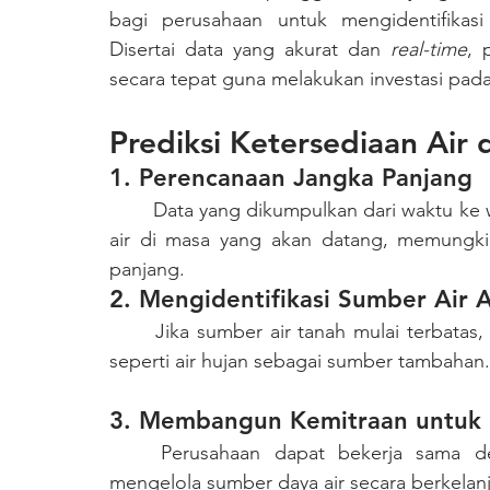
bagi perusahaan untuk mengidentifikas
Disertai data yang akurat dan 
real-time
, 
secara tepat guna melakukan investasi pada
Prediksi Ketersediaan Air 
1. Perencanaan Jangka Panjang
	Data yang dikumpulkan dari waktu ke waktu digunakan untuk menerapkan ketersediaan 
air di masa yang akan datang, memungkin
panjang.
2. Mengidentifikasi Sumber Air A
	Jika sumber air tanah mulai terbatas, perusahaan dapat mencari sumber alternatif lain 
seperti air hujan sebagai sumber tambahan.
3. Membangun Kemitraan untuk 
	Perusahaan dapat bekerja sama dengan pemerintah komunitas setempat dalam 
mengelola sumber daya air secara berkelanj