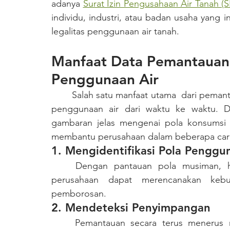
adanya 
Surat Izin Pengusahaan Air Tanah (S
individu, industri, atau badan usaha yang 
legalitas penggunaan air tanah.
Manfaat Data Pemantauan u
Penggunaan Air
	Salah satu manfaat utama  dari pemantauan air tanah adalah untuk mengidentifikasi tren 
penggunaan air dari waktu ke waktu. D
gambaran jelas mengenai pola konsumsi a
membantu perusahaan dalam beberapa cara,
1. Mengidentifikasi Pola Penggu
	Dengan pantauan pola musiman, harian, atau mingguan dalam penggunaan air, 
perusahaan dapat merencanakan kebut
pemborosan.
2. Mendeteksi Penyimpangan
	Pemantauan secara terus menerus memungkinkan perusahaan mendeteksi adanya 