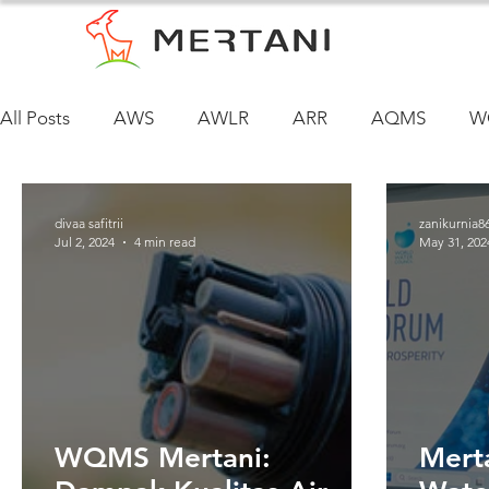
All Posts
AWS
AWLR
ARR
AQMS
W
divaa safitrii
zanikurnia8
Jul 2, 2024
4 min read
May 31, 202
WQMS Mertani:
Mert