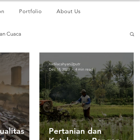
on
Portfolio
About Us
an Cuaca
nadilacahyani2putr
Dec 18, 2023
4 min read
alitas
Pertanian dan