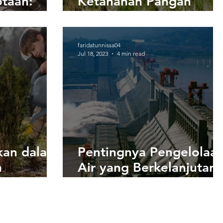
otaan:
Ketahanan Pangan
 Solusi
Global: Krisis yang
Harus Diselesaikan
faridatunnissa04
Jul 18, 2023
4 min read
kan dalam
Pentingnya Pengelolaa
n
Air yang Berkelanjutan
ngkungan
dalam Pertanian dan
Perkebunan