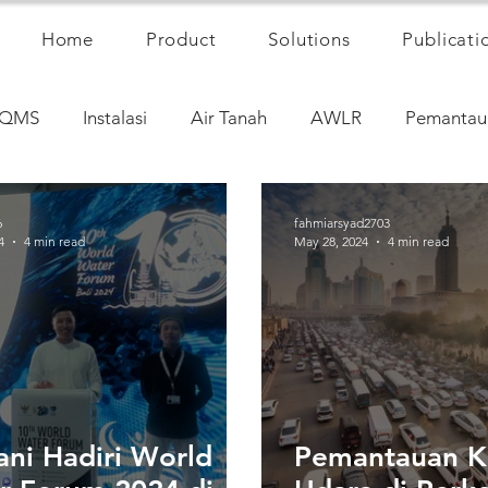
Home
Product
Solutions
Publicati
QMS
Instalasi
Air Tanah
AWLR
Pemantau
6
fahmiarsyad2703
4
4 min read
May 28, 2024
4 min read
ani Hadiri World
Pemantauan Ku