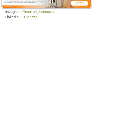
Website: 
mertani.co.id
YouTube: 
mertani official 
Instagram: 
@mertani_indonesia
Linkedin : 
PT Mertani
Tiktok : 
mertaniofficial
Sumber:
https://www.mertani.co.id/post/mari-berkenalan-
dengan-wqms-water-quality-monitoring-system-
mertani
https://www.mertani.co.id/post/apa-itu-wqms-
water-quality-monitoring-system-mertani
https://www.mertani.co.id/water-quality-
monitoring-system
#KualitasAir
#WQMSMertani
#AirBersih
#PemantauanAir
#KesehatanMasyarakat
#AirBersihUntukSemua
#IndustriPertanian
#IndustriManufaktur
#IndustriPariwisata
#CegahPencemaran
#SumberDayaAir
#AirSehat
#EkosistemAir
#KeberlanjutanAir
#LingkunganHidup
#AirUntukHidup
#TeknologiPemantauanAir
#KesadaranLingkungan
#AirDanKesehatan
#ManfaatAirBersih
WQMS