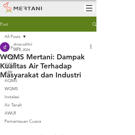
Post
All Posts
divaa safitrii
All Posts
Jul 2, 2024
WQMS Mertani: Dampak
AWS
Kualitas Air Terhadap
AWLR
ARR
Masyarakat dan Industri
AQMS
WQMS
Instalasi
Air Tanah
AWLR
Pemantauan Cuaca