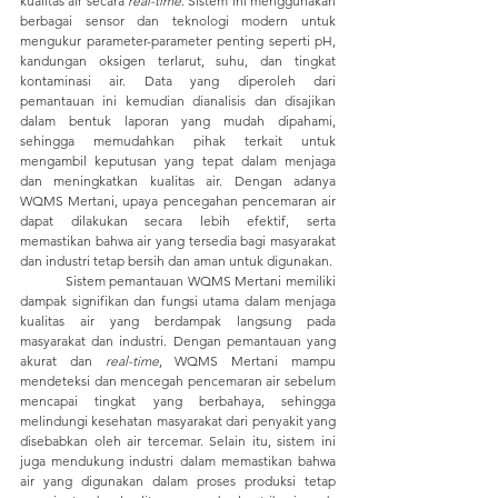
kualitas air secara 
real-time
. Sistem ini menggunakan 
berbagai sensor dan teknologi modern untuk 
mengukur parameter-parameter penting seperti pH, 
kandungan oksigen terlarut, suhu, dan tingkat 
kontaminasi air. Data yang diperoleh dari 
pemantauan ini kemudian dianalisis dan disajikan 
dalam bentuk laporan yang mudah dipahami, 
sehingga memudahkan pihak terkait untuk 
mengambil keputusan yang tepat dalam menjaga 
dan meningkatkan kualitas air. Dengan adanya 
WQMS Mertani, upaya pencegahan pencemaran air 
dapat dilakukan secara lebih efektif, serta 
memastikan bahwa air yang tersedia bagi masyarakat 
dan industri tetap bersih dan aman untuk digunakan.
	Sistem pemantauan WQMS Mertani memiliki 
dampak signifikan dan fungsi utama dalam menjaga 
kualitas air yang berdampak langsung pada 
masyarakat dan industri. Dengan pemantauan yang 
akurat dan 
real-time
, WQMS Mertani mampu 
mendeteksi dan mencegah pencemaran air sebelum 
mencapai tingkat yang berbahaya, sehingga 
melindungi kesehatan masyarakat dari penyakit yang 
disebabkan oleh air tercemar. Selain itu, sistem ini 
juga mendukung industri dalam memastikan bahwa 
air yang digunakan dalam proses produksi tetap 