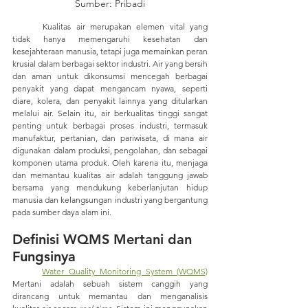
Sumber: Pribadi
	Kualitas air merupakan elemen vital yang 
tidak hanya memengaruhi kesehatan dan 
kesejahteraan manusia, tetapi juga memainkan peran 
krusial dalam berbagai sektor industri. Air yang bersih 
dan aman untuk dikonsumsi mencegah berbagai 
penyakit yang dapat mengancam nyawa, seperti 
diare, kolera, dan penyakit lainnya yang ditularkan 
melalui air. Selain itu, air berkualitas tinggi sangat 
penting untuk berbagai proses industri, termasuk 
manufaktur, pertanian, dan pariwisata, di mana air 
digunakan dalam produksi, pengolahan, dan sebagai 
komponen utama produk. Oleh karena itu, menjaga 
dan memantau kualitas air adalah tanggung jawab 
bersama yang mendukung keberlanjutan hidup 
manusia dan kelangsungan industri yang bergantung 
pada sumber daya alam ini.
Definisi WQMS Mertani dan 
Fungsinya
Water Quality Monitoring System (WQMS)
Mertani adalah sebuah sistem canggih yang 
dirancang untuk memantau dan menganalisis 