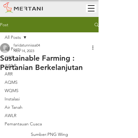
Post
All Posts
faridatunnissa04
All Posts
Nov 14, 2023
Sustainable Farming :
AWS
Pertanian Berkelanjutan
AWLR
ARR
AQMS
WQMS
Instalasi
Air Tanah
AWLR
Pemantauan Cuaca
Sumber:PNG Wing