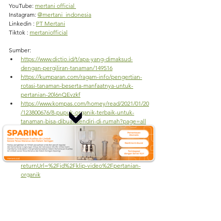
YouTube: 
mertani official 
Instagram: 
@mertani_indonesia
Linkedin : 
PT Mertani
Tiktok : 
mertaniofficial
Sumber:
https://www.dictio.id/t/apa-yang-dimaksud-
dengan-pergiliran-tanaman/149516
https://kumparan.com/ragam-info/pengertian-
rotasi-tanaman-beserta-manfaatnya-untuk-
pertanian-20l6nQEvzkf
https://www.kompas.com/homey/read/2021/01/20
/123800676/8-pupuk-organik-terbaik-untuk-
tanaman-bisa-dibuat-sendiri-di-rumah?page=all
https://agri.kompas.com/image/2022/10/24/18111
9584/prinsip-dasar-dan-komponen-
pengendalian-hama-terpadu-pada-tanaman
https://www.istockphoto.com/id/bot-wall?
returnUrl=%2Fid%2Fklip-video%2Fpertanian-
organik
#PertanianBerkelanjutan
#KeseimbanganEkologis
#PanganLokal
#KesejahteraanPetani
#SumberDayaTerbarukan
#TanpaPestisidaKimia