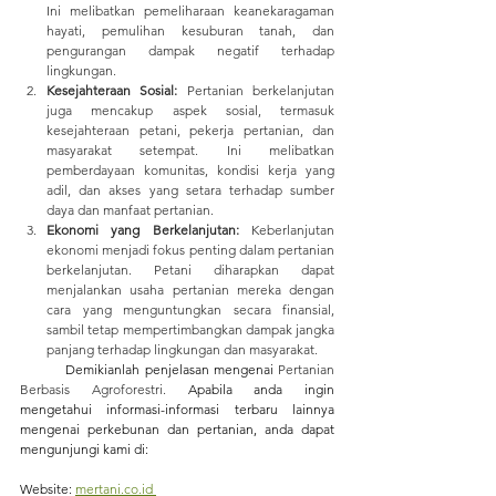
Ini melibatkan pemeliharaan keanekaragaman 
hayati, pemulihan kesuburan tanah, dan 
pengurangan dampak negatif terhadap 
lingkungan.
Kesejahteraan Sosial:
 Pertanian berkelanjutan 
juga mencakup aspek sosial, termasuk 
kesejahteraan petani, pekerja pertanian, dan 
masyarakat setempat. Ini melibatkan 
pemberdayaan komunitas, kondisi kerja yang 
adil, dan akses yang setara terhadap sumber 
daya dan manfaat pertanian.
Ekonomi yang Berkelanjutan:
 Keberlanjutan 
ekonomi menjadi fokus penting dalam pertanian 
berkelanjutan. Petani diharapkan dapat 
menjalankan usaha pertanian mereka dengan 
cara yang menguntungkan secara finansial, 
sambil tetap mempertimbangkan dampak jangka 
panjang terhadap lingkungan dan masyarakat.
Demikianlah penjelasan mengenai 
Pertanian 
Berbasis Agroforestri. 
Apabila anda ingin 
mengetahui informasi-informasi terbaru lainnya 
mengenai perkebunan dan pertanian, anda dapat 
mengunjungi kami di:
Website: 
mertani.co.id 