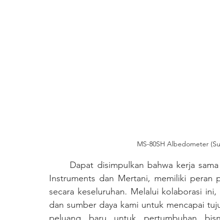
MS-80SH Albedometer (Su
	Dapat disimpulkan bahwa kerja sama antar perusahaan, seperti kerjasama antara Eko 
Instruments dan Mertani, memiliki peran
secara keseluruhan. Melalui kolaborasi ini
dan sumber daya kami untuk mencapai tuju
peluang baru untuk pertumbuhan bisni