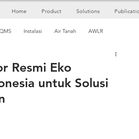
Home
Product
Solutions
Publicati
QMS
Instalasi
Air Tanah
AWLR
or Resmi Eko
onesia untuk Solusi
n