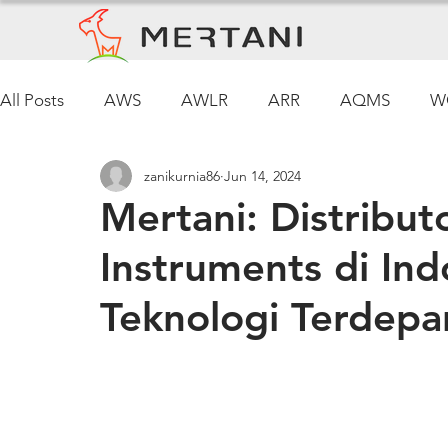
All Posts
AWS
AWLR
ARR
AQMS
W
zanikurnia86
Jun 14, 2024
Pemantauan Cuaca
Mertani: Distribut
Instruments di Ind
Teknologi Terdepa