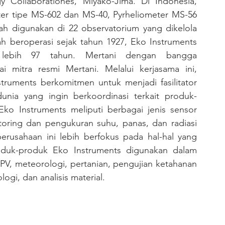
y Collaborationes, Miyako-Jima. Di Indonesia, 
er tipe MS-602 dan MS-40, Pyrheliometer MS-56 
ah digunakan di 22 observatorium yang dikelola 
 beroperasi sejak tahun 1927, Eko Instruments 
 lebih 97 tahun. Mertani dengan bangga 
mitra resmi Mertani. Melalui kerjasama ini, 
nstruments berkomitmen untuk menjadi fasilitator 
unia yang ingin berkoordinasi terkait produk-
ko Instruments meliputi berbagai jenis sensor 
ring dan pengukuran suhu, panas, dan radiasi 
perusahaan ini lebih berfokus pada hal-hal yang 
duk-produk Eko Instruments digunakan dalam 
V, meteorologi, pertanian, pengujian ketahanan 
logi, dan analisis material.