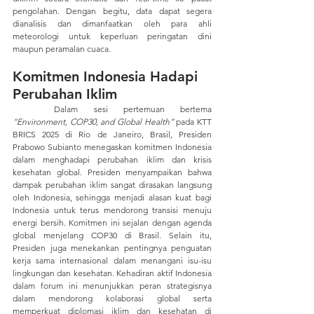
pengolahan. Dengan begitu, data dapat segera 
dianalisis dan dimanfaatkan oleh para ahli 
meteorologi untuk keperluan peringatan dini 
maupun peramalan cuaca.
Komitmen Indonesia Hadapi 
Perubahan Iklim
	Dalam sesi pertemuan bertema 
“Environment, COP30, and Global Health”
 pada KTT 
BRICS 2025 di Rio de Janeiro, Brasil, Presiden 
Prabowo Subianto menegaskan komitmen Indonesia 
dalam menghadapi perubahan iklim dan krisis 
kesehatan global. Presiden menyampaikan bahwa 
dampak perubahan iklim sangat dirasakan langsung 
oleh Indonesia, sehingga menjadi alasan kuat bagi 
Indonesia untuk terus mendorong transisi menuju 
energi bersih. Komitmen ini sejalan dengan agenda 
global menjelang COP30 di Brasil. Selain itu, 
Presiden juga menekankan pentingnya penguatan 
kerja sama internasional dalam menangani isu-isu 
lingkungan dan kesehatan. Kehadiran aktif Indonesia 
dalam forum ini menunjukkan peran strategisnya 
dalam mendorong kolaborasi global serta 
memperkuat diplomasi iklim dan kesehatan di 