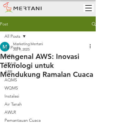
Post
All Posts
Marketing Mertani
All Posts
Jul 9, 2025
Mengenal AWS: Inovasi
AWS
Teknologi untuk
AWLR
ARR
Mendukung Ramalan Cuaca
AQMS
WQMS
Instalasi
Air Tanah
AWLR
Pemantauan Cuaca