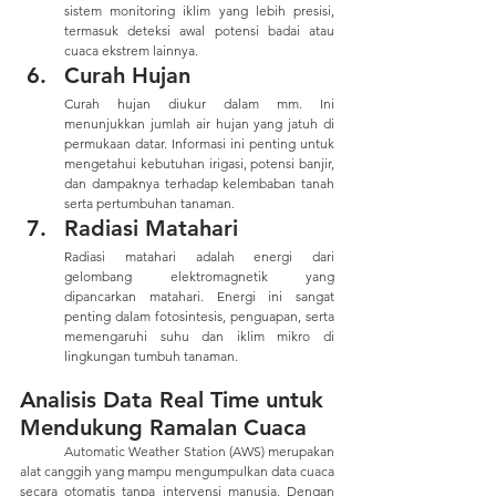
sistem monitoring iklim yang lebih presisi, 
termasuk deteksi awal potensi badai atau 
cuaca ekstrem lainnya.
Curah Hujan
Curah hujan diukur dalam mm. Ini 
menunjukkan jumlah air hujan yang jatuh di 
permukaan datar. Informasi ini penting untuk 
mengetahui kebutuhan irigasi, potensi banjir, 
dan dampaknya terhadap kelembaban tanah 
serta pertumbuhan tanaman.
Radiasi Matahari
Radiasi matahari adalah energi dari 
gelombang elektromagnetik yang 
dipancarkan matahari. Energi ini sangat 
penting dalam fotosintesis, penguapan, serta 
memengaruhi suhu dan iklim mikro di 
lingkungan tumbuh tanaman.
Analisis Data Real Time untuk 
Mendukung Ramalan Cuaca
	Automatic Weather Station (AWS) merupakan 
alat canggih yang mampu mengumpulkan data cuaca 
secara otomatis tanpa intervensi manusia. Dengan 