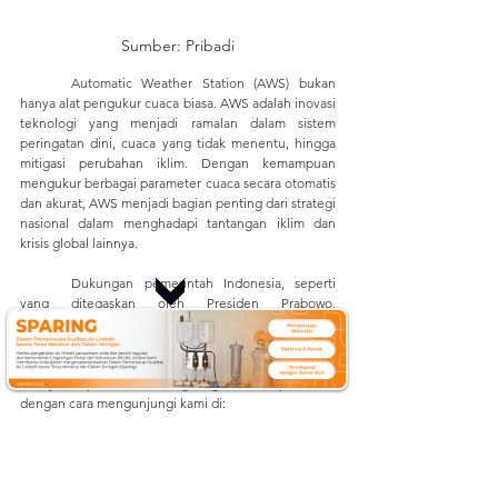
Sumber: Pribadi
	Automatic Weather Station (AWS) bukan 
hanya alat pengukur cuaca biasa. AWS adalah inovasi 
teknologi yang menjadi ramalan dalam sistem 
peringatan dini, cuaca yang tidak menentu, hingga 
mitigasi perubahan iklim. Dengan kemampuan 
mengukur berbagai parameter cuaca secara otomatis 
dan akurat, AWS menjadi bagian penting dari strategi 
nasional dalam menghadapi tantangan iklim dan 
krisis global lainnya.
	Dukungan pemerintah Indonesia, seperti 
yang ditegaskan oleh Presiden Prabowo, 
menunjukkan keseriusan negara ini dalam 
memanfaatkan teknologi untuk melindungi 
rakyatnya dan lingkungan. 
Dapatkan informasi 
lainnya seputar ilmu lingkungan dan pertanian 
dengan cara mengunjungi kami di: 
Situs web: 
mertani.co.id
YouTube: 
mertani official
Instagram: 
@mertani_indonesia