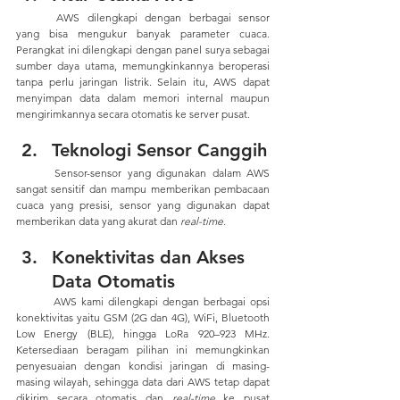
	AWS dilengkapi dengan berbagai sensor 
yang bisa mengukur banyak parameter cuaca. 
Perangkat ini dilengkapi dengan panel surya sebagai 
sumber daya utama, memungkinkannya beroperasi 
tanpa perlu jaringan listrik. Selain itu, AWS dapat 
menyimpan data dalam memori internal maupun 
mengirimkannya secara otomatis ke server pusat.
Teknologi Sensor Canggih
	Sensor-sensor yang digunakan dalam AWS 
sangat sensitif dan mampu memberikan pembacaan 
cuaca yang presisi, sensor yang digunakan dapat 
memberikan data yang akurat dan 
real-time. 
Konektivitas dan Akses 
Data Otomatis
	AWS kami dilengkapi dengan berbagai opsi 
konektivitas yaitu GSM (2G dan 4G), WiFi, Bluetooth 
Low Energy (BLE), hingga LoRa 920–923 MHz. 
Ketersediaan beragam pilihan ini memungkinkan 
penyesuaian dengan kondisi jaringan di masing-
masing wilayah, sehingga data dari AWS tetap dapat 
dikirim secara otomatis dan 
real-time
 ke pusat 