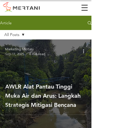
Article
All Posts
All Posts
Marketing Mertani
Sep 11, 2025
4 min read
AWS
AWLR
ARR
AQMS
AWLR Alat Pantau Tinggi
WQMS
Muka Air dan Arus: Langkah
Instalasi
Strategis Mitigasi Bencana
Air Tanah
AWLR
Pemantauan