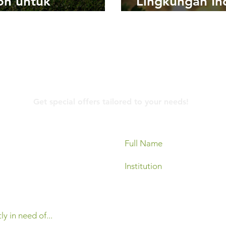
on untuk
Lingkungan In
ktivitas
dan Pentingny
ebunan di Era
Informasi Aku
bahan Iklim
Kebijakan
Contact Us
Get special offers tailored to your needs!