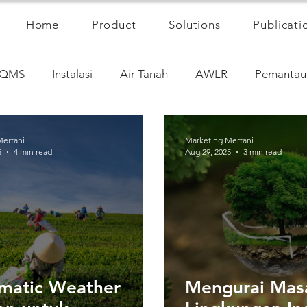
Home
Product
Solutions
Publicati
QMS
Instalasi
Air Tanah
AWLR
Pemantau
Mertani
Marketing Mertani
5
4 min read
Aug 29, 2025
3 min read
matic Weather
Mengurai Mas