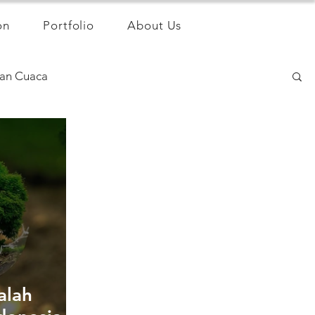
on
Portfolio
About Us
an Cuaca
alah