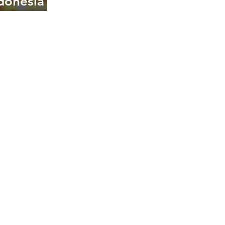
donesia
a
rat untuk