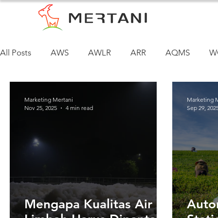
All Posts
AWS
AWLR
ARR
AQMS
W
Marketing Mertani
Marketing 
Nov 25, 2025
4 min read
Sep 29, 202
Mengapa Kualitas Air
Auto