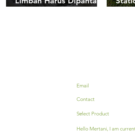
Limbah Harus Dipantau
Stati
Secara Ketat oleh
Produ
Industri?
Perk
Peru