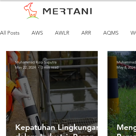
All Posts
AWS
AWLR
ARR
AQMS
W
Muhammad Rizqi Saputra
Muhammad R
May 22, 2024
3 min read
May 8, 2024
Kepatuhan Lingkungan
Meng