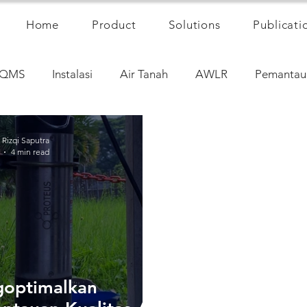
Home
Product
Solutions
Publicati
QMS
Instalasi
Air Tanah
AWLR
Pemantau
izqi Saputra
4 min read
optimalkan