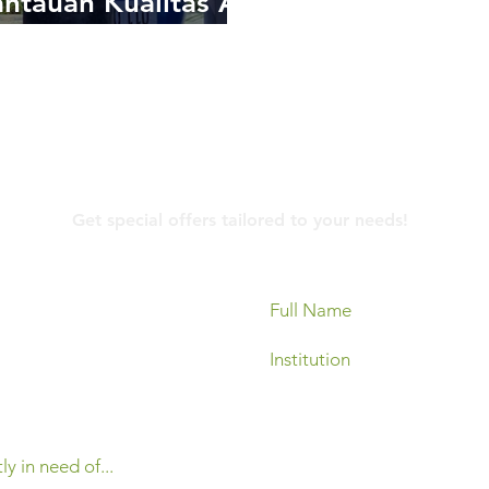
ntauan Kualitas Air
a Akurat dan Real-
 Menggunakan
r Quality
toring System
Contact Us
Get special offers tailored to your needs!