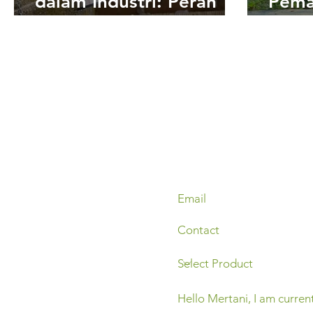
dalam Industri: Peran
Pema
Sistem Pemantauan
secar
Kualitas Air dalam
time
Memastikan Kepatuhan
Wate
Regulasi
Moni