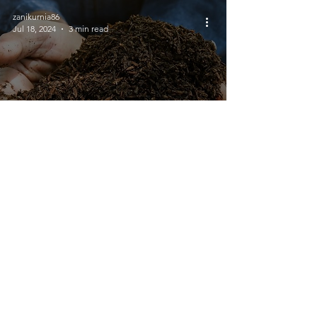
zanikurnia86
Jul 18, 2024
3 min read
Pupuk Kandang: Manfaat
Nutrisi dari Hewan Ternak
untuk Tanaman
divaa safitrii
Jul 15, 2024
4 min read