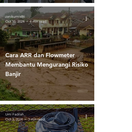
Cuaca
zanikurnia86
Oct 15, 2024
4 min read
Cara ARR dan Flowmeter
Membantu Mengurangi Risiko
Banjir
Umi Fadilah_
Oct 3, 2024
3 min read