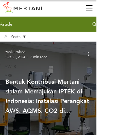
Article
All Posts
All Posts
zanikurnia86
Oct 21, 2024
3 min read
AWS
AWLR
ARR
Bentuk Kontribusi Mertani
AQMS
dalam Memajukan IPTEK di
WQMS
Indonesia: Instalasi Perangkat
Instalasi
AWS, AQMS, CO2 di
Air Tanah
Tangerang
AWLR
Pemantauan