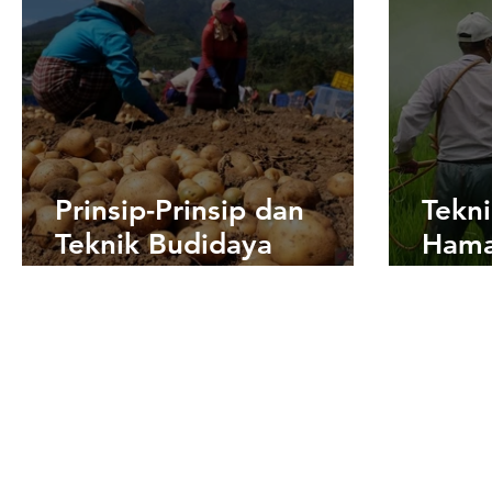
Prinsip-Prinsip dan
Tekn
Teknik Budidaya
Hama
Tanaman Pangan
dala
Perk