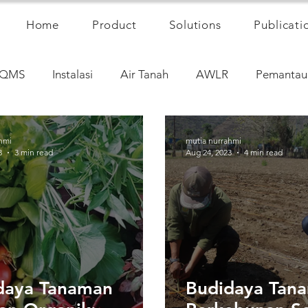
Home
Product
Solutions
Publicati
QMS
Instalasi
Air Tanah
AWLR
Pemantau
hmi
mutia nurrahmi
3
3 min read
Aug 24, 2023
4 min read
daya Tanaman
Budidaya Tan