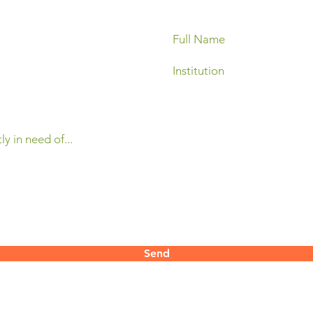
Send
contact@mertani.co.id
 Yogyakarta
55286​