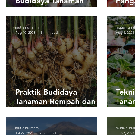
Budidaya Tanaman
Pang
Hidup dan Pembibitan
Pend
mutia nurrahmi
mutia nurra
Aug 10, 2023
5 min read
Aug 3, 2023
Praktik Budidaya
Tekn
Tanaman Rempah dan
Tana
Obat-Obatan
Laha
mutia nurrahmi
mutia nurra
Jul 27, 2023
5 min read
Jul 27, 2023