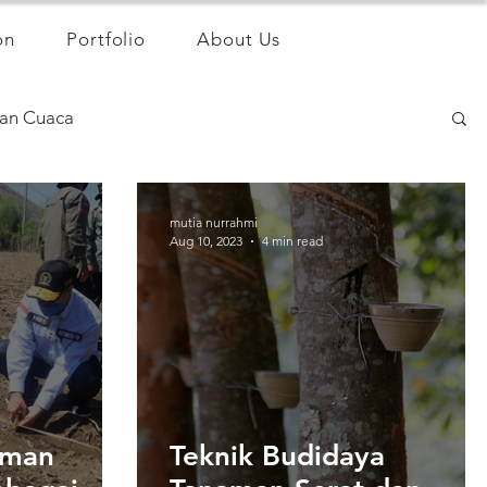
on
Portfolio
About Us
an Cuaca
mutia nurrahmi
Aug 10, 2023
4 min read
aman
Teknik Budidaya