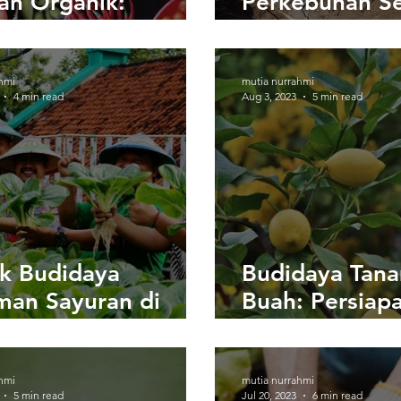
an Organik:
Perkebunan S
ekatan dan Metode
Alternatif Pen
Lahan Kering
hmi
mutia nurrahmi
4 min read
Aug 3, 2023
5 min read
ik Budidaya
Budidaya Tan
man Sayuran di
Buah: Persiap
n Terbatas
Penanaman, d
Perawatan
hmi
mutia nurrahmi
5 min read
Jul 20, 2023
6 min read