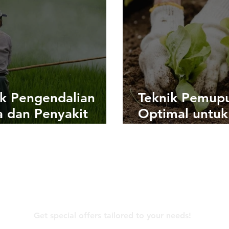
ik Pengendalian
Teknik Pemup
 dan Penyakit
Optimal untuk
m Pertanian dan
Meningkatkan 
ebunan
Pertanian dan
Perkebunan
Contact Us
Get special offers tailored to your needs!