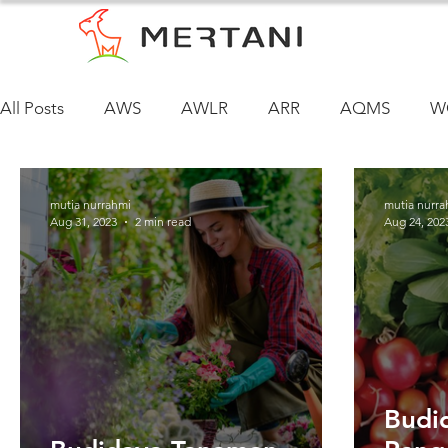
All Posts
AWS
AWLR
ARR
AQMS
W
mutia nurrahmi
mutia nurra
Aug 31, 2023
2 min read
Aug 24, 202
Budi