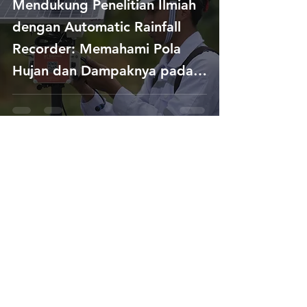
Mendukung Penelitian Ilmiah
dengan Automatic Rainfall
Recorder: Memahami Pola
Hujan dan Dampaknya pada
Lingkungan
zanikurnia86
May 16, 2024
4 min read
Instalasi ARR Mertani di
Jambi sebagai Usaha dalam
Pemantauan Curah Hujan