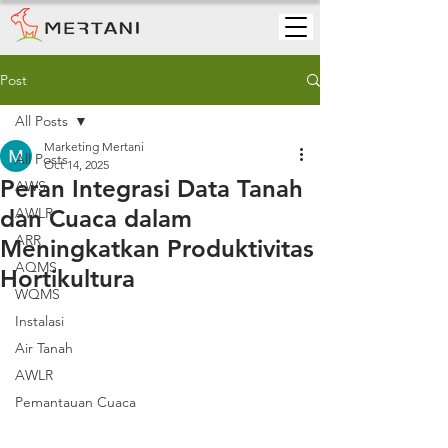
Post
All Posts
Marketing Mertani
All Posts
Oct 14, 2025
Peran Integrasi Data Tanah
AWS
dan Cuaca dalam
AWLR
ARR
Meningkatkan Produktivitas
AQMS
Hortikultura
WQMS
Instalasi
Air Tanah
AWLR
Pemantauan Cuaca