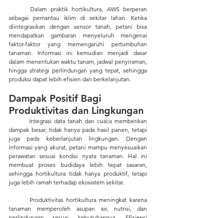
	Dalam praktik hortikultura, AWS berperan 
sebagai pemantau iklim di sekitar lahan. Ketika 
diintegrasikan dengan sensor tanah, petani bisa 
mendapatkan gambaran menyeluruh mengenai 
faktor-faktor yang memengaruhi pertumbuhan 
tanaman. Informasi ini kemudian menjadi dasar 
dalam menentukan waktu tanam, jadwal penyiraman, 
hingga strategi perlindungan yang tepat, sehingga 
produksi dapat lebih efisien dan berkelanjutan.
Dampak Positif Bagi 
Produktivitas dan Lingkungan
	Integrasi data tanah dan cuaca memberikan 
dampak besar, tidak hanya pada hasil panen, tetapi 
juga pada keberlanjutan lingkungan. Dengan 
informasi yang akurat, petani mampu menyesuaikan 
perawatan sesuai kondisi nyata tanaman. Hal ini 
membuat proses budidaya lebih tepat sasaran, 
sehingga hortikultura tidak hanya produktif, tetapi 
juga lebih ramah terhadap ekosistem sekitar.
	Produktivitas hortikultura meningkat karena 
tanaman memperoleh asupan air, nutrisi, dan 
perlindungan sesuai kebutuhannya. Efisiensi 