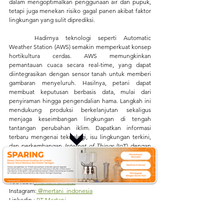
dalam mengoptimalkan penggunaan air dan pupuk, 
tetapi juga menekan risiko gagal panen akibat faktor 
lingkungan yang sulit diprediksi.
	Hadirnya teknologi seperti Automatic 
Weather Station (AWS) semakin memperkuat konsep 
hortikultura cerdas. AWS memungkinkan 
pemantauan cuaca secara real-time, yang dapat 
diintegrasikan dengan sensor tanah untuk memberi 
gambaran menyeluruh. Hasilnya, petani dapat 
membuat keputusan berbasis data, mulai dari 
penyiraman hingga pengendalian hama. Langkah ini 
mendukung produksi berkelanjutan sekaligus 
menjaga keseimbangan lingkungan di tengah 
tantangan perubahan iklim. 
Dapatkan informasi 
terbaru mengenai teknologi, isu lingkungan terkini, 
dan perkembangan 
Internet of Things
 (IoT) dengan 
mengikuti aktivitas kami di:
Website
:
mertani.co.id
YouTube
:
mertani official
Instagram
:
 @mertani_indonesia
Linkedin 
:
 PT Mertani
Tiktok 
:
 mertaniofficial