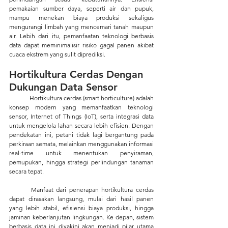
pemakaian sumber daya, seperti air dan pupuk, 
mampu menekan biaya produksi sekaligus 
mengurangi limbah yang mencemari tanah maupun 
air. Lebih dari itu, pemanfaatan teknologi berbasis 
data dapat meminimalisir risiko gagal panen akibat 
cuaca ekstrem yang sulit diprediksi.
Hortikultura Cerdas Dengan 
Dukungan Data Sensor
	Hortikultura cerdas (smart horticulture) adalah 
konsep modern yang memanfaatkan teknologi 
sensor, Internet of Things (IoT), serta integrasi data 
untuk mengelola lahan secara lebih efisien. Dengan 
pendekatan ini, petani tidak lagi bergantung pada 
perkiraan semata, melainkan menggunakan informasi 
real-time untuk menentukan penyiraman, 
pemupukan, hingga strategi perlindungan tanaman 
secara tepat.
	Manfaat dari penerapan hortikultura cerdas 
dapat dirasakan langsung, mulai dari hasil panen 
yang lebih stabil, efisiensi biaya produksi, hingga 
jaminan keberlanjutan lingkungan. Ke depan, sistem 
berbasis data ini diyakini akan menjadi pilar utama 