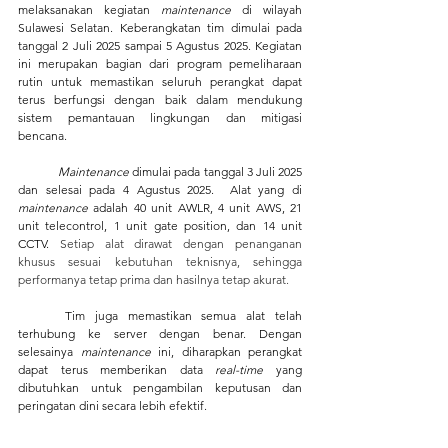
melaksanakan kegiatan 
maintenance 
di wilayah 
Sulawesi Selatan. Keberangkatan tim dimulai pada 
tanggal 2 Juli 2025 sampai 5 Agustus 2025. Kegiatan 
ini merupakan bagian dari program pemeliharaan 
rutin untuk memastikan seluruh perangkat dapat 
terus berfungsi dengan baik dalam mendukung 
sistem pemantauan lingkungan dan mitigasi 
bencana.
Maintenance 
dimulai pada tanggal 3 Juli 2025 
dan selesai pada 4 Agustus 2025.  Alat yang di 
maintenance 
adalah 40 unit AWLR, 4 unit AWS, 21 
unit telecontrol, 1 unit gate position, dan 14 unit 
CCTV. 
Setiap alat dirawat dengan penanganan 
khusus sesuai kebutuhan teknisnya, sehingga 
performanya tetap prima dan hasilnya tetap akurat. 
	Tim juga memastikan semua alat telah 
terhubung ke server dengan benar. Dengan 
selesainya 
maintenance 
ini, diharapkan perangkat 
dapat terus memberikan data 
real-time 
yang 
dibutuhkan untuk pengambilan keputusan dan 
peringatan dini secara lebih efektif.