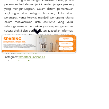
perawatan berkala menjadi investasi jangka panjang 
yang menguntungkan. Dalam sistem pemantauan 
lingkungan dan mitigasi bencana, keberadaan 
perangkat yang terawat menjadi penopang utama 
dalam menyediakan data
 real-time
 yang valid, 
sehingga mampu mendukung sistem peringatan dini 
secara efektif dan berkelanjutan.
 Dapatkan informasi 
lainnya seputar ilmu lingkungan dan pertanian 
dengan cara mengunjungi kami di:
Situs web:
mertani.co.id
YouTube:
mertani 
official
Instagram:
@mertani_indonesia
Linkedin :
Merapi Tani Instrumen
Tiktok :
mertaniofficial
mertani
IoT
teknologi
AWLR
maintenance
CCTV
gate position
telecontrol
pemeliharaan