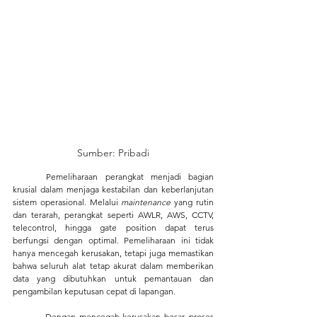
Sumber: Pribadi
	Pemeliharaan perangkat menjadi bagian 
krusial dalam menjaga kestabilan dan keberlanjutan 
sistem operasional. Melalui 
maintenance 
yang rutin 
dan terarah, perangkat seperti AWLR, AWS, CCTV, 
telecontrol, hingga gate position
dapat terus 
berfungsi dengan optimal. Pemeliharaan ini tidak 
hanya mencegah kerusakan, tetapi juga memastikan 
bahwa seluruh alat tetap akurat dalam memberikan 
data yang dibutuhkan untuk pemantauan dan 
pengambilan keputusan cepat di lapangan.
	 Dengan mencegah kerusakan besar, proses 