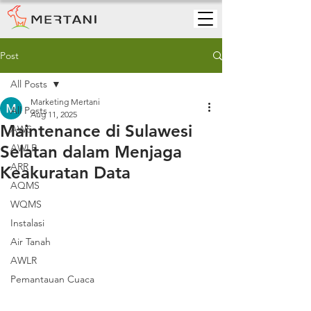
Post
All Posts
Marketing Mertani
All Posts
Aug 11, 2025
Maintenance di Sulawesi
AWS
Selatan dalam Menjaga
AWLR
ARR
Keakuratan Data
AQMS
WQMS
Instalasi
Air Tanah
AWLR
Pemantauan Cuaca