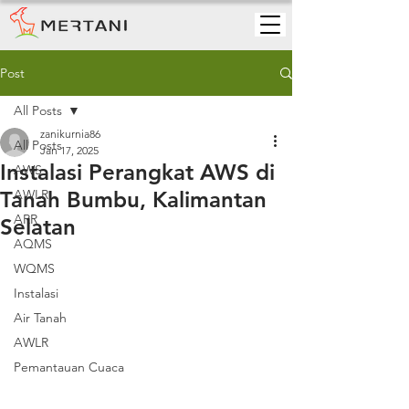
Post
All Posts
zanikurnia86
All Posts
Jan 17, 2025
Instalasi Perangkat AWS di
AWS
Tanah Bumbu, Kalimantan
AWLR
ARR
Selatan
AQMS
WQMS
Instalasi
Air Tanah
AWLR
Pemantauan Cuaca