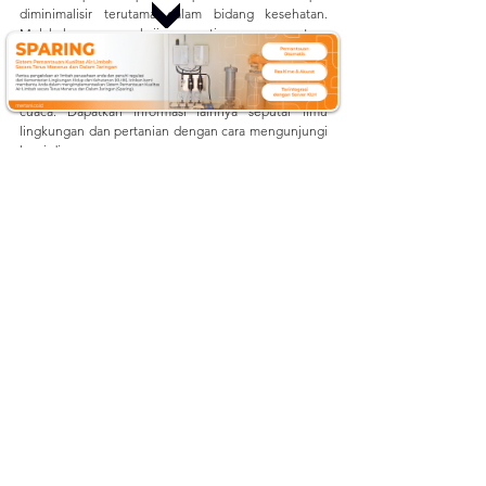
diminimalisir terutama dalam bidang kesehatan. 
Melakukan pengkajian artinya persentase 
kemungkinan menemukan inovasi lain menjadi lebih 
tinggi, yang nantinya mampu memberikan solusi 
konkret pada setiap permasalahan terkait iklim atau 
cuaca. 
Dapatkan informasi lainnya seputar ilmu 
lingkungan dan pertanian dengan cara mengunjungi 
kami di:
Website: 
mertani.co.id
YouTube: 
mertani official
Instagram: 
@mertani_indonesia
Linkedin : 
Merapi Tani Instrumen
Tiktok : 
mertaniofficial
AWS
Automatic Weather Station
instalasi
monitoring cuaca
Kalimantan Selatan
moniorinng iklim
AWS
Instalasi