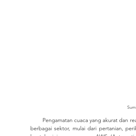
Sumb
	Pengamatan cuaca yang akurat dan real-time memiliki peran yang sangat penting dalam 
berbagai sektor, mulai dari pertanian, p