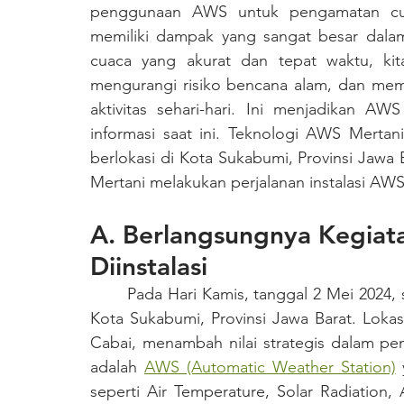
penggunaan AWS untuk pengamatan cuaca
memiliki dampak yang sangat besar dalam
cuaca yang akurat dan tepat waktu, kita
mengurangi risiko bencana alam, dan mem
aktivitas sehari-hari. Ini menjadikan A
informasi saat ini. Teknologi AWS Mertan
berlokasi di Kota Sukabumi, Provinsi Jawa B
Mertani melakukan perjalanan instalasi AW
A. Berlangsungnya Kegiata
Diinstalasi
	Pada Hari Kamis, tanggal 2 Mei 2024, sebuah kegiatan instalasi penting dilaksanakan di 
Kota Sukabumi, Provinsi Jawa Barat. Lok
Cabai, menambah nilai strategis dalam pem
adalah 
AWS (Automatic Weather Station)
 
seperti Air Temperature, Solar Radiation, A