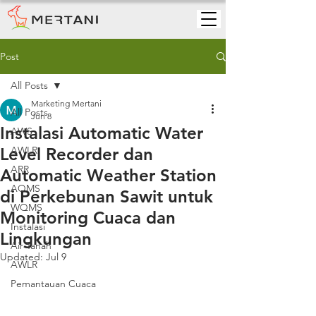
Post
All Posts
Marketing Mertani
All Posts
Jun 8
Instalasi Automatic Water
AWS
Level Recorder dan
AWLR
ARR
Automatic Weather Station
AQMS
di Perkebunan Sawit untuk
WQMS
Monitoring Cuaca dan
Instalasi
Lingkungan
Air Tanah
Updated:
Jul 9
AWLR
Pemantauan Cuaca