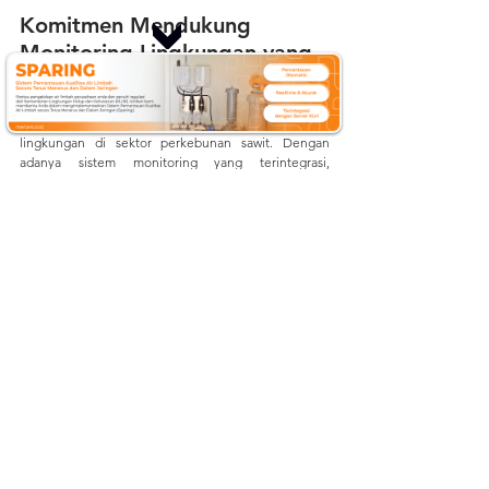
Komitmen Mendukung 
Monitoring Lingkungan yang 
Lebih Optimal
	Kegiatan instalasi AWLR dan AWS ini menjadi 
salah satu bentuk implementasi teknologi monitoring 
lingkungan di sektor perkebunan sawit. Dengan 
adanya sistem monitoring yang terintegrasi, 
perusahaan dapat memperoleh data lapangan secara 
lebih cepat, akurat, dan real-time. Pemanfaatan 
teknologi monitoring seperti AWLR dan AWS 
diharapkan mampu membantu perusahaan dalam 
meningkatkan efektivitas pengelolaan perkebunan, 
mendukung pengambilan keputusan berbasis data, 
serta meningkatkan kesiapsiagaan terhadap 
perubahan kondisi lingkungan di area operasional 
perusahaan. 
Dapatkan informasi terbaru mengenai 
teknologi, isu lingkungan terkini, dan perkembangan 
Internet of Things
 (IoT) dengan mengikuti aktivitas 
kami di:
Website
:
mertani.co.id
YouTube
:
mertani official
Instagram
:
 @mertani_indonesia