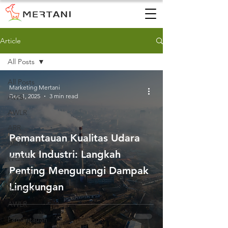
Article
All Posts
All Posts
Marketing Mertani
Dec 1, 2025
3 min read
AWS
AWLR
ARR
Pemantauan Kualitas Udara
AQMS
untuk Industri: Langkah
WQMS
Penting Mengurangi Dampak
Instalasi
Lingkungan
Air Tanah
AWLR
Pemantauan