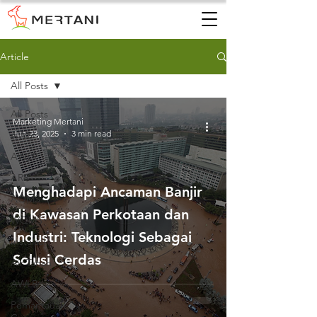
Article
All Posts
All Posts
Marketing Mertani
Jun 23, 2025
3 min read
AWS
AWLR
ARR
Menghadapi Ancaman Banjir
AQMS
di Kawasan Perkotaan dan
WQMS
Industri: Teknologi Sebagai
Instalasi
Solusi Cerdas
Air Tanah
AWLR
Pemantauan