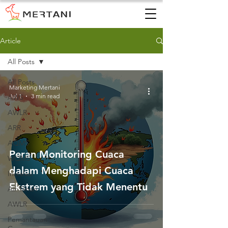
Article
All Posts
All Posts
Marketing Mertani
Jul 1
3 min read
AWS
AWLR
ARR
AQMS
Peran Monitoring Cuaca
WQMS
dalam Menghadapi Cuaca
Instalasi
Ekstrem yang Tidak Menentu
Air Tanah
AWLR
Pemantauan