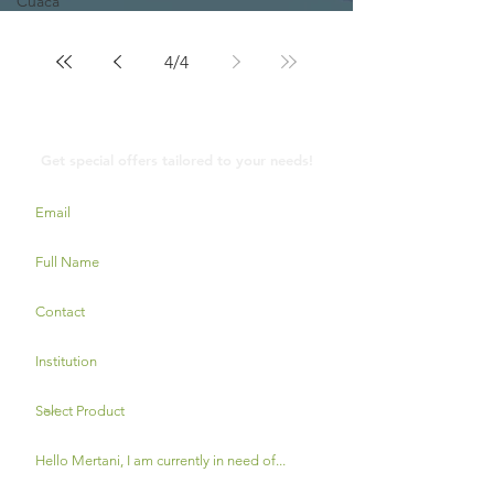
Cuaca
4
/
4
Contact Us
Get special offers tailored to your needs!