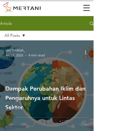
Article
All Posts
All Posts
Umi Fadilah_
Jul 11, 2025
4 min read
AWS
AWLR
ARR
AQMS
Dampak Perubahan Iklim dan
WQMS
Pengaruhnya untuk Lintas
Instalasi
Sektor
Air Tanah
AWLR
Pemantauan