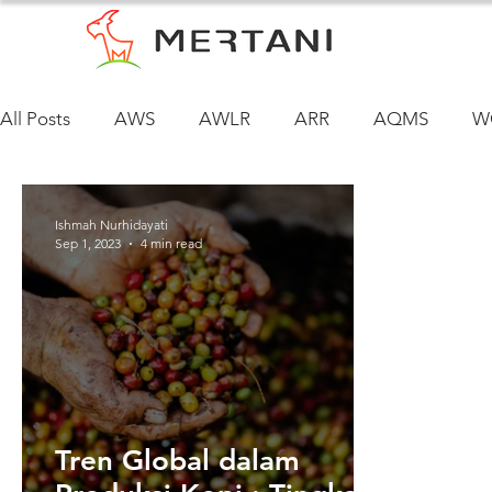
All Posts
AWS
AWLR
ARR
AQMS
W
Ishmah Nurhidayati
Sep 1, 2023
4 min read
Tren Global dalam