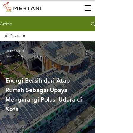
Article
All Posts
All Posts
Herdito Ajis
Nov 15, 2023
5 min read
AWS
AWLR
ARR
Energi Bersih dari Atap
AQMS
Rumah Sebagai Upaya
WQMS
Mengurangi Polusi Udara di
Instalasi
Kota
Air Tanah
AWLR
Pemantauan