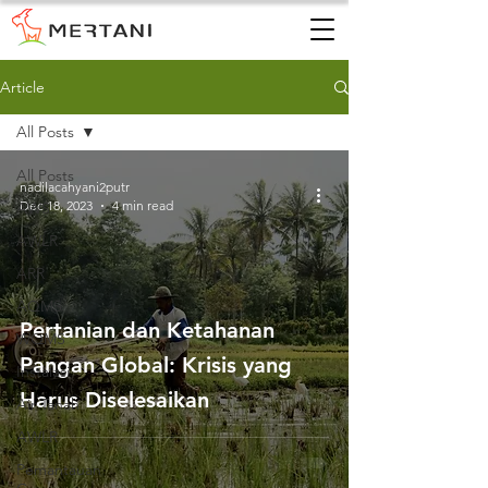
Article
All Posts
All Posts
nadilacahyani2putr
Dec 18, 2023
4 min read
AWS
AWLR
ARR
AQMS
Pertanian dan Ketahanan
WQMS
Pangan Global: Krisis yang
Instalasi
Harus Diselesaikan
Air Tanah
AWLR
Pemantauan