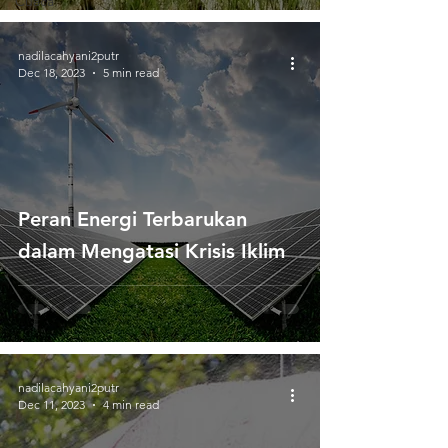
Cuaca
nadilacahyani2putr
Dec 18, 2023
5 min read
Peran Energi Terbarukan
dalam Mengatasi Krisis Iklim
nadilacahyani2putr
Dec 11, 2023
4 min read