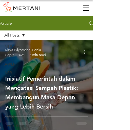
Article
All Posts
All Posts
Rizka Wiyossabhi Fenia
Sep 21, 2023
3 min read
AWS
AWLR
ARR
Inisiatif Pemerintah dalam
AQMS
Mengatasi Sampah Plastik:
WQMS
Membangun Masa Depan
Instalasi
yang Lebih Bersih
Air Tanah
AWLR
Pemantauan