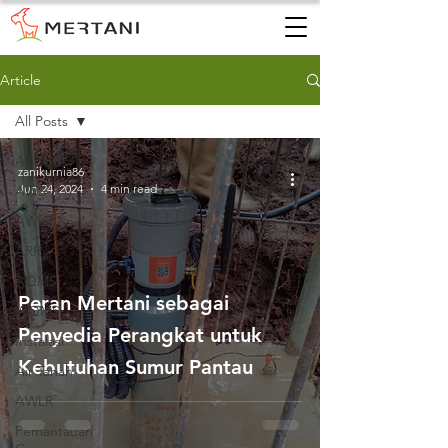
Article
All Posts
All Posts
zanikurnia86
Jun 24, 2024
4 min read
AWS
AWLR
ARR
AQMS
Peran Mertani sebagai
WQMS
Penyedia Perangkat untuk
Instalasi
Kebutuhan Sumur Pantau
Air Tanah
AWLR
Pemantauan